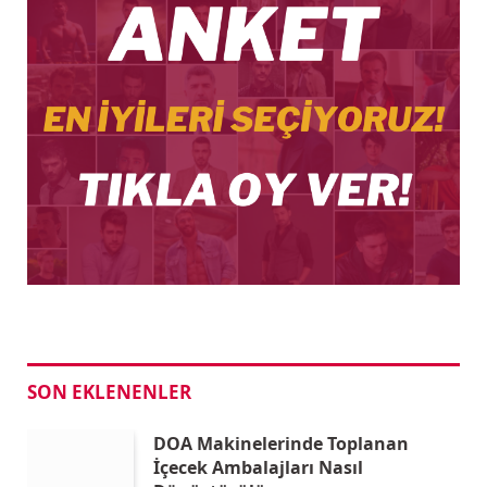
SON EKLENENLER
DOA Makinelerinde Toplanan
İçecek Ambalajları Nasıl