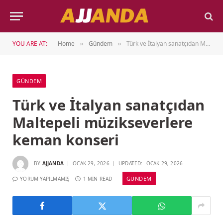
YOU ARE AT:
Home
Gündem
Türk ve İtalyan sanatçıdan Maltepeli müzikseverlere keman konseri
»
»
GÜNDEM
Türk ve İtalyan sanatçıdan
Maltepeli müzikseverlere
keman konseri
BY
AJJANDA
OCAK 29, 2026
UPDATED:
OCAK 29, 2026
GÜNDEM
YORUM YAPILMAMIŞ
1 MIN READ