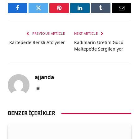
Facebook
Twitter
Pinterest
LinkedIn
Tumblr
Email
PREVIOUS ARTICLE
NEXT ARTICLE
Kartepe’de Renkli Atölyeler
Kadınların Üretim Gücü
Maltepe’de Sergileniyor
ajjanda
Website
BENZER İÇERIKLER