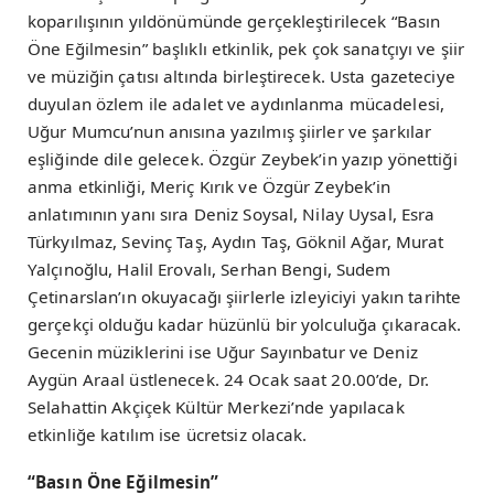
koparılışının yıldönümünde gerçekleştirilecek “Basın
Öne Eğilmesin” başlıklı etkinlik, pek çok sanatçıyı ve şiir
ve müziğin çatısı altında birleştirecek. Usta gazeteciye
duyulan özlem ile adalet ve aydınlanma mücadelesi,
Uğur Mumcu’nun anısına yazılmış şiirler ve şarkılar
eşliğinde dile gelecek. Özgür Zeybek’in yazıp yönettiği
anma etkinliği, Meriç Kırık ve Özgür Zeybek’in
anlatımının yanı sıra Deniz Soysal, Nilay Uysal, Esra
Türkyılmaz, Sevinç Taş, Aydın Taş, Göknil Ağar, Murat
Yalçınoğlu, Halil Erovalı, Serhan Bengi, Sudem
Çetinarslan’ın okuyacağı şiirlerle izleyiciyi yakın tarihte
gerçekçi olduğu kadar hüzünlü bir yolculuğa çıkaracak.
Gecenin müziklerini ise Uğur Sayınbatur ve Deniz
Aygün Araal üstlenecek. 24 Ocak saat 20.00’de, Dr.
Selahattin Akçiçek Kültür Merkezi’nde yapılacak
etkinliğe katılım ise ücretsiz olacak.
“Basın Öne Eğilmesin”