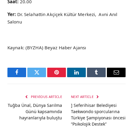
Saat:
20.00
Yer:
Dr. Selahattin Akçiçek Kültür Merkezi, Avni Anıl
Salonu
Kaynak: (BYZHA) Beyaz Haber Ajansı
Facebook
Twitter
Pinterest
LinkedIn
Tumblr
Email
PREVIOUS ARTICLE
NEXT ARTICLE
Tuğba Ünal, Dünya Sarılma
] Seferihisar Belediyesi
Günü kapsamında
Taekwondo sporcularına
hayranlarıyla buluştu
Türkiye Şampiyonası öncesi
“Psikolojik Destek”