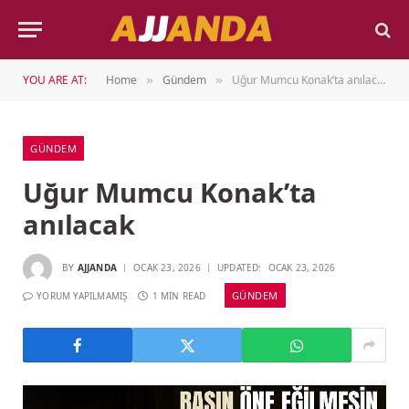
YOU ARE AT:
Home
Gündem
Uğur Mumcu Konak’ta anılacak
»
»
GÜNDEM
Uğur Mumcu Konak’ta
anılacak
BY
AJJANDA
OCAK 23, 2026
UPDATED:
OCAK 23, 2026
GÜNDEM
YORUM YAPILMAMIŞ
1 MIN READ