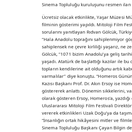
Sinema Topluluğu kuruluşunu resmen ilan 
Ücretsiz olacak etkinlikte, Yaşar Müzesi 
filminin gösterimi yapıldı. Mitoloji Film 
sorularını yanıtlayan Rıdvan Gölcük, Türkiy
‘‘Hala Anadolu toprağını sahiplenmiyor göç
sahiplensek ne çevre kirliliği yaşarız, ne 
Gölcük, ‘‘1071 bizim Anadolu’ya geliş tari
yaşadı. Atatürk de başlattığı kazılar ile b
topların kendilerine ait olduğunu artık kab
varmalılar’’ diye konuştu. “Homeros Günü
Kazısı Başkanı Prof. Dr. Akın Ersoy ise Ho
göstererek anlattı. Dönemin sikkelerini, vaz
olarak gösteren Ersoy, Homeros’a, yazdığı 
Uluslararası Mitoloji Film Festivali Direktö
vererek etkinlikleri Uzak Doğu’ya da taşıma
“İnsanlığın ortak hikâyesini mitler ve film
Sinema Topluluğu Başkanı Çayan Bilgin de to