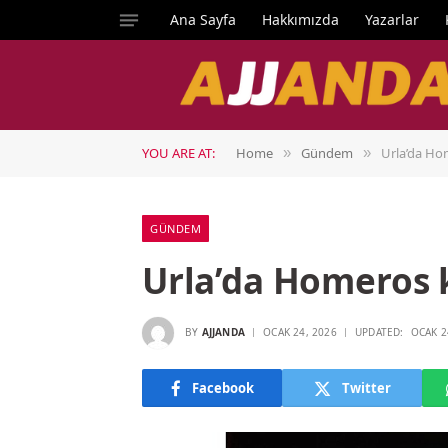
Ana Sayfa
Hakkımızda
Yazarlar
YOU ARE AT:
Home
Gündem
Urla’da Ho
»
»
GÜNDEM
Urla’da Homeros
BY
AJJANDA
OCAK 24, 2026
UPDATED:
OCAK 2
Facebook
Twitter