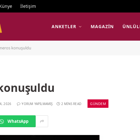
Künye
İletişim
ANKETLER
MAGAZIN
ÜNLÜL
meros konuşuldu
 konuşuldu
GÜNDEM
4, 2026
YORUM YAPILMAMIŞ
2 MINS READ
WhatsApp