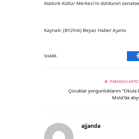
Atatürk Kültür Merkezi’ni dolduran sanatsev
Kaynak: (BYZHA) Beyaz Haber Ajansı
SHARE.
PREVIOUS ARTIC
Çocuklar yorgunluklarını “Okula B
Mola”da atıy
ajjanda