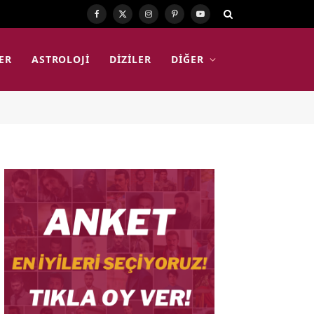
Facebook
X
Instagram
Pinterest
YouTube
(Twitter)
ER
ASTROLOJI
DIZILER
DIĞER