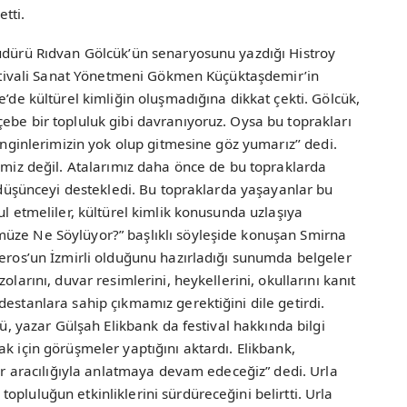
etti.
Müdürü Rıdvan Gölcük’ün senaryosunu yazdığı Histroy
Festivali Sanat Yönetmeni Gökmen Küçüktaşdemir’in
e’de kültürel kimliğin oluşmadığına dikkat çekti. Gölcük,
ebe bir topluluk gibi davranıyoruz. Oysa bu toprakları
zenginlerimizin yok olup gitmesine göz yumarız’’ dedi.
himiz değil. Atalarımız daha önce de bu topraklarda
u düşünceyi destekledi. Bu topraklarda yaşayanlar bu
ul etmeliler, kültürel kimlik konusunda uzlaşıya
müze Ne Söylüyor?” başlıklı söyleşide konuşan Smirna
meros’un İzmirli olduğunu hazırladığı sunumda belgeler
olarını, duvar resimlerini, heykellerini, okullarını kanıt
destanlara sahip çıkmamız gerektiğini dile getirdi.
rü, yazar Gülşah Elikbank da festival hakkında bilgi
k için görüşmeler yaptığını aktardı. Elikbank,
ler aracılığıyla anlatmaya devam edeceğiz” dedi. Urla
pluluğun etkinliklerini sürdüreceğini belirtti. Urla