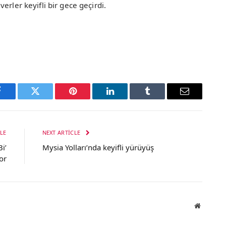
erler keyifli bir gece geçirdi.
Facebook
Twitter
Pinterest
LinkedIn
Tumblr
Email
LE
NEXT ARTICLE
i’
Mysia Yolları’nda keyifli yürüyüş
or
Website