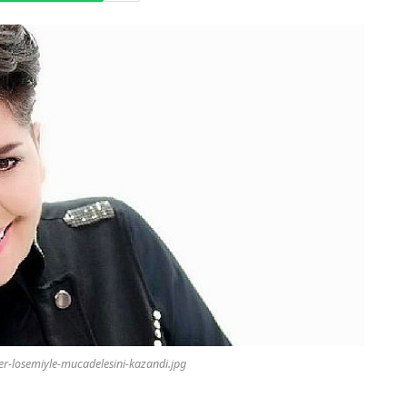
er-losemiyle-mucadelesini-kazandi.jpg