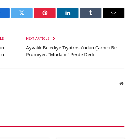
Facebook
Twitter
Pinterest
LinkedIn
Tumblr
Email
LE
NEXT ARTICLE
an
Ayvalık Belediye Tiyatrosu’ndan Çarpıcı Bir
ru
Prömiyer: “Müdahil” Perde Dedi
Website