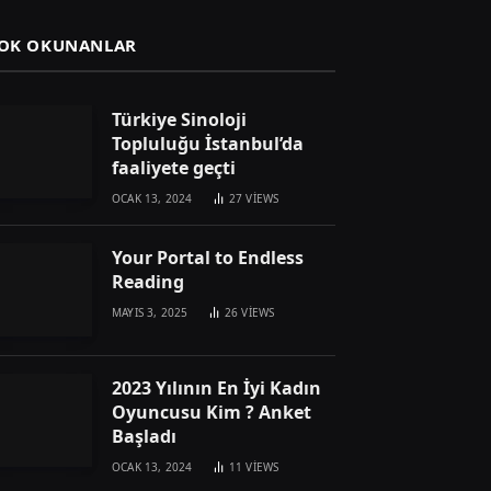
OK OKUNANLAR
Türkiye Sinoloji
Topluluğu İstanbul’da
faaliyete geçti
OCAK 13, 2024
27
VIEWS
Your Portal to Endless
Reading
MAYIS 3, 2025
26
VIEWS
2023 Yılının En İyi Kadın
Oyuncusu Kim ? Anket
Başladı
OCAK 13, 2024
11
VIEWS