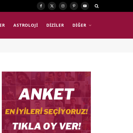
Facebook
X
Instagram
Pinterest
YouTube
(Twitter)
ER
ASTROLOJI
DIZILER
DIĞER