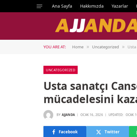
Ana Sayfa
Hakkımızda
Yazarlar
YOU ARE AT:
Home
Uncategorized
Usta 
»
»
UNCATEGORIZED
Usta sanatçı Cans
mücadelesini kaz
BY
AJJANDA
OCAK 16, 2026
UPDATED:
OCAK 1
Facebook
Twitter