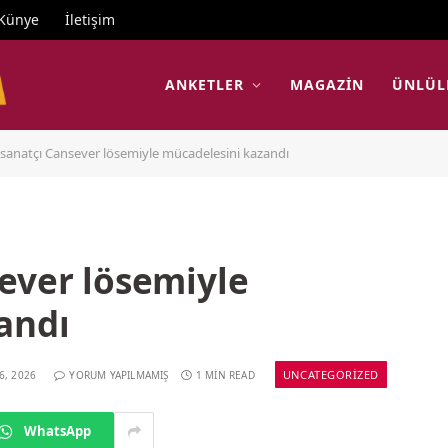
Künye
İletişim
ANKETLER
MAGAZIN
ÜNLÜL
sanatçı Cansever lösemiyle mücadelesini kazandı
ever lösemiyle
andı
UNCATEGORIZED
6, 2026
YORUM YAPILMAMIŞ
1 MIN READ
WhatsApp