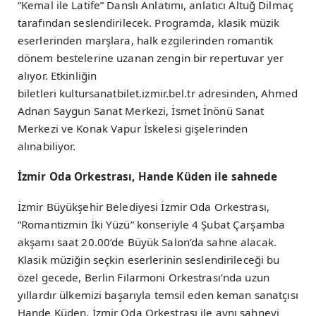
“Kemal ile Latife” Danslı Anlatımı, anlatıcı Altuğ Dilmaç
tarafından seslendirilecek. Programda, klasik müzik
eserlerinden marşlara, halk ezgilerinden romantik
dönem bestelerine uzanan zengin bir repertuvar yer
alıyor. Etkinliğin
biletleri kultursanatbilet.izmir.bel.tr adresinden, Ahmed
Adnan Saygun Sanat Merkezi, İsmet İnönü Sanat
Merkezi ve Konak Vapur İskelesi gişelerinden
alınabiliyor.
İzmir Oda Orkestrası, Hande Küden ile sahnede
İzmir Büyükşehir Belediyesi İzmir Oda Orkestrası,
“Romantizmin İki Yüzü” konseriyle 4 Şubat Çarşamba
akşamı saat 20.00’de Büyük Salon’da sahne alacak.
Klasik müziğin seçkin eserlerinin seslendirileceği bu
özel gecede, Berlin Filarmoni Orkestrası’nda uzun
yıllardır ülkemizi başarıyla temsil eden keman sanatçısı
Hande Küden, İzmir Oda Orkestrası ile aynı sahneyi