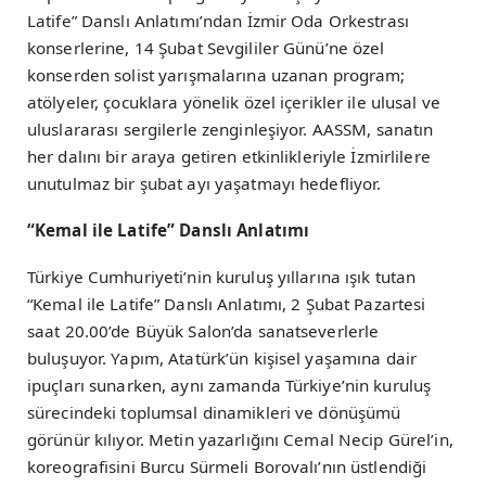
Latife” Danslı Anlatımı’ndan İzmir Oda Orkestrası
konserlerine, 14 Şubat Sevgililer Günü’ne özel
konserden solist yarışmalarına uzanan program;
atölyeler, çocuklara yönelik özel içerikler ile ulusal ve
uluslararası sergilerle zenginleşiyor. AASSM, sanatın
her dalını bir araya getiren etkinlikleriyle İzmirlilere
unutulmaz bir şubat ayı yaşatmayı hedefliyor.
“Kemal ile Latife” Danslı Anlatımı
Türkiye Cumhuriyeti’nin kuruluş yıllarına ışık tutan
“Kemal ile Latife” Danslı Anlatımı, 2 Şubat Pazartesi
saat 20.00’de Büyük Salon’da sanatseverlerle
buluşuyor. Yapım, Atatürk’ün kişisel yaşamına dair
ipuçları sunarken, aynı zamanda Türkiye’nin kuruluş
sürecindeki toplumsal dinamikleri ve dönüşümü
görünür kılıyor. Metin yazarlığını Cemal Necip Gürel’in,
koreografisini Burcu Sürmeli Borovalı’nın üstlendiği