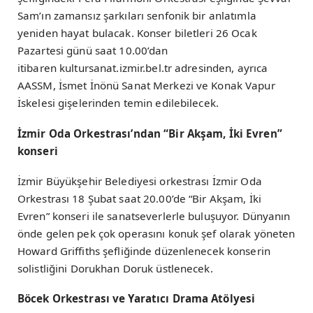
Sam’ın zamansız şarkıları senfonik bir anlatımla
yeniden hayat bulacak. Konser biletleri 26 Ocak
Pazartesi günü saat 10.00’dan
itibaren kultursanat.izmir.bel.tr adresinden, ayrıca
AASSM, İsmet İnönü Sanat Merkezi ve Konak Vapur
İskelesi gişelerinden temin edilebilecek.
İzmir Oda Orkestrası’ndan “Bir Akşam, İki Evren”
konseri
İzmir Büyükşehir Belediyesi orkestrası İzmir Oda
Orkestrası 18 Şubat saat 20.00’de “Bir Akşam, İki
Evren” konseri ile sanatseverlerle buluşuyor. Dünyanın
önde gelen pek çok operasını konuk şef olarak yöneten
Howard Griffiths şefliğinde düzenlenecek konserin
solistliğini Dorukhan Doruk üstlenecek.
Böcek Orkestrası ve Yaratıcı Drama Atölyesi