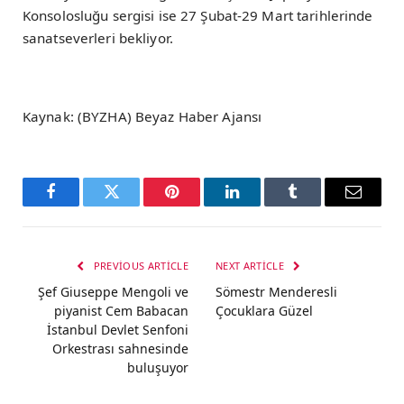
Konsolosluğu sergisi ise 27 Şubat-29 Mart tarihlerinde
sanatseverleri bekliyor.
Kaynak: (BYZHA) Beyaz Haber Ajansı
Facebook
Twitter
Pinterest
LinkedIn
Tumblr
Email
PREVIOUS ARTICLE
NEXT ARTICLE
Şef Giuseppe Mengoli ve
Sömestr Menderesli
piyanist Cem Babacan
Çocuklara Güzel
İstanbul Devlet Senfoni
Orkestrası sahnesinde
buluşuyor