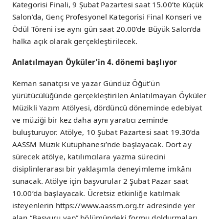
Kategorisi Finali, 9 Şubat Pazartesi saat 15.00’te Küçük
Salon’da, Genç Profesyonel Kategorisi Final Konseri ve
Ödül Töreni ise aynı gün saat 20.00’de Büyük Salon’da
halka açık olarak gerçekleştirilecek.
Anlatılmayan Öyküler’in 4. dönemi başlıyor
Keman sanatçısı ve yazar Gündüz Öğüt’ün
yürütücülüğünde gerçekleştirilen Anlatılmayan Öyküler
Müzikli Yazım Atölyesi, dördüncü döneminde edebiyat
ve müziği bir kez daha aynı yaratıcı zeminde
buluşturuyor. Atölye, 10 Şubat Pazartesi saat 19.30’da
AASSM Müzik Kütüphanesi’nde başlayacak. Dört ay
sürecek atölye, katılımcılara yazma sürecini
disiplinlerarası bir yaklaşımla deneyimleme imkânı
sunacak. Atölye için başvurular 2 Şubat Pazar saat
10.00’da başlayacak. Ücretsiz etkinliğe katılmak
isteyenlerin https://www.aassm.org.tr adresinde yer
alan “Başvuru yap” bölümündeki formu doldurmaları