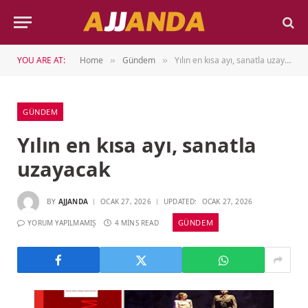
YOU ARE AT:
Home
Gündem
Yılın en kısa ayı, sanatla uzayacak
»
»
GÜNDEM
Yılın en kısa ayı, sanatla
uzayacak
BY
AJJANDA
OCAK 27, 2026
UPDATED:
OCAK 27, 2026
GÜNDEM
YORUM YAPILMAMIŞ
4 MINS READ