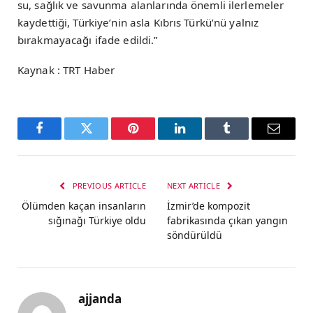
su, sağlık ve savunma alanlarında önemli ilerlemeler
kaydettiği, Türkiye’nin asla Kıbrıs Türkü’nü yalnız
bırakmayacağı ifade edildi.”
Kaynak : TRT Haber
Facebook
Twitter
Pinterest
LinkedIn
Tumblr
Email
PREVIOUS ARTICLE
NEXT ARTICLE
Ölümden kaçan insanların
İzmir’de kompozit
sığınağı Türkiye oldu
fabrikasında çıkan yangın
söndürüldü
ajjanda