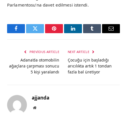
Parlamentosu’na davet edilmesi istendi.
Facebook
Twitter
Pinterest
LinkedIn
Tumblr
Email
PREVIOUS ARTICLE
NEXT ARTICLE
Adana’da otomobilin
Çocuğu için başladığı
ağaçlara çarpması sonucu
arıcılıkta artık 1 tondan
5 kişi yaralandı
fazla bal üretiyor
ajjanda
Website