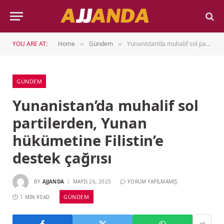
YOU ARE AT:
Home
Gündem
Yunanistan’da muhalif sol partilerden, Yunan hükümetine Filistin’e destek çağrısı
»
»
GÜNDEM
Yunanistan’da muhalif sol
partilerden, Yunan
hükümetine Filistin’e
destek çağrısı
BY
AJJANDA
MAYIS 26, 2025
YORUM YAPILMAMIŞ
GÜNDEM
1 MIN READ