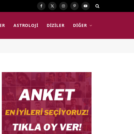
Facebook
X
Instagram
Pinterest
YouTube
(Twitter)
ER
ASTROLOJI
DIZILER
DIĞER