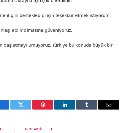
i tutumu Ukrayna için çok önemlidir.
menliğini desteklediği için teşekkür etmek istiyorum.
laşılabilir olmasına güveniyoruz.
en başlatmayı umuyoruz. Türkiye bu konuda büyük bir
Facebook
Twitter
Pinterest
LinkedIn
Tumblr
Email
LE
NEXT ARTICLE