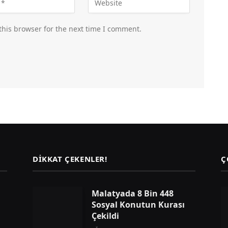
this browser for the next time I comment.
DIKKAT ÇEKENLER!
Ç
Malatyada 8 Bin 448
Sosyal Konutun Kurası
Çekildi