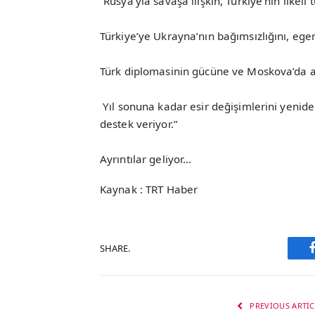
“Rusya’yla savaşa ilişkin, Türkiye’nin ilkel
Türkiye’ye Ukrayna’nın bağımsızlığını, ege
Türk diplomasinin gücüne ve Moskova’da an
Yıl sonuna kadar esir değişimlerini yenid
destek veriyor.”
Ayrıntılar geliyor…
Kaynak : TRT Haber
SHARE.
PREVIOUS ARTIC