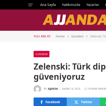
Ana Sayfa
Hakkımızda
Yazarlar
YOU ARE AT:
Home
Gündem
Zelenski: 
»
»
GÜNDEM
Zelenski: Türk d
güveniyoruz
BY
AJJANDA
KASIM 19, 2025
YORUM YAPILM
Facebook
Twitter