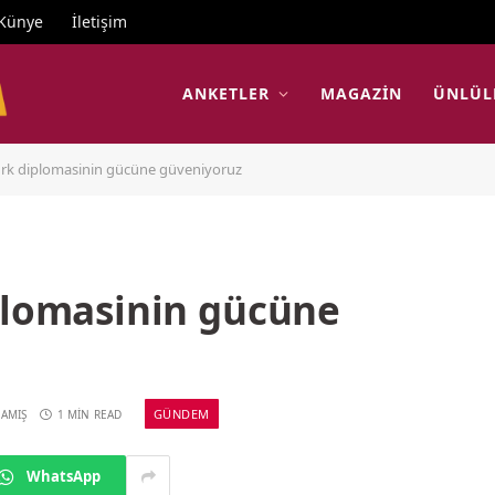
Künye
İletişim
ANKETLER
MAGAZIN
ÜNLÜL
Türk diplomasinin gücüne güveniyoruz
iplomasinin gücüne
GÜNDEM
AMIŞ
1 MIN READ
WhatsApp