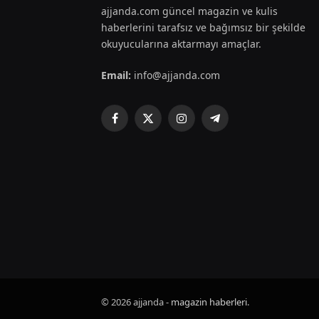
ajjanda.com güncel magazin ve kulis
haberlerini tarafsız ve bağımsız bir şekilde
okuyucularına aktarmayı amaçlar.
Email:
info@ajjanda.com
Facebook
X
Instagram
Telegram
(Twitter)
© 2026 ajjanda -
magazin haberleri
.