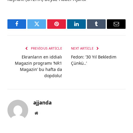
Facebook
Twitter
Pinterest
LinkedIn
Tumblr
Email
PREVIOUS ARTICLE
NEXT ARTICLE
Ekranların en iddialı
Fedon: ’30 Yıl Bekledim
Magazin programı ‘NR1
Çünkü..’
Magazin’ bu hafta da
dopdolu!
ajjanda
Website