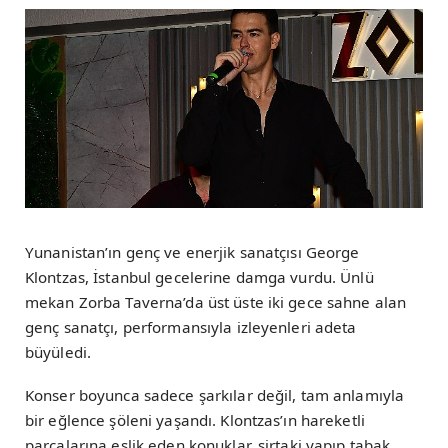
Yunanistan’ın genç ve enerjik sanatçısı George
Klontzas, İstanbul gecelerine damga vurdu. Ünlü
mekan Zorba Taverna’da üst üste iki gece sahne alan
genç sanatçı, performansıyla izleyenleri adeta
büyüledi.
Konser boyunca sadece şarkılar değil, tam anlamıyla
bir eğlence şöleni yaşandı. Klontzas’ın hareketli
parçalarına eşlik eden konuklar, sirtaki yapıp tabak