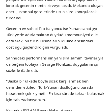
kırarak gecenin ritmini zirveye taşıdı. Mekanda oluşan
enerji, İstanbul gecelerinde uzun süre konuşulacak
türdendi.
Gecenin ev sahibi Teo Kalyoncu ise Yunan sanatçıyı
Türkiye’de ağırlamaktan duyduğu memnuniyeti dile
getirerek, bu tür buluşmaların iki ülke arasındaki
dostluğu güçlendirdiğini vurguladı.
Sahnedeki performansının yanı sıra samimi tavırlarıyla
da beğeni toplayan George Klontzas, duygularını şu
sözlerle ifade etti:
“Başka bir ülkede böyle sıcak karşılanmak beni
derinden etkiledi. Türk-Yunan dostluğunu burada
hissetmek çok kıymetli. En kısa sürede tekrar buluşmak
için sabırsızlanıyorum.”
Kaynak: (BYZHA) Beyaz Haber Ajansı