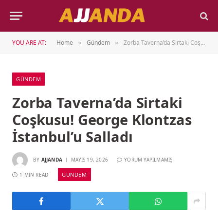
YOU ARE AT:
Home
Gündem
Zorba Taverna’da Sirtaki Coşkusu! George Klontzas İstanbul’u Salladı
»
»
GÜNDEM
Zorba Taverna’da Sirtaki
Coşkusu! George Klontzas
İstanbul’u Salladı
BY
AJJANDA
MAYIS 19, 2026
YORUM YAPILMAMIŞ
GÜNDEM
1 MIN READ