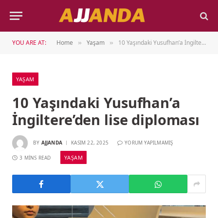
YOU ARE AT:
Home
Yaşam
10 Yaşındaki Yusufhan’a İngiltere’den lise diploması
»
»
YAŞAM
10 Yaşındaki Yusufhan’a
İngiltere’den lise diploması
BY
AJJANDA
KASIM 22, 2025
YORUM YAPILMAMIŞ
YAŞAM
3 MINS READ