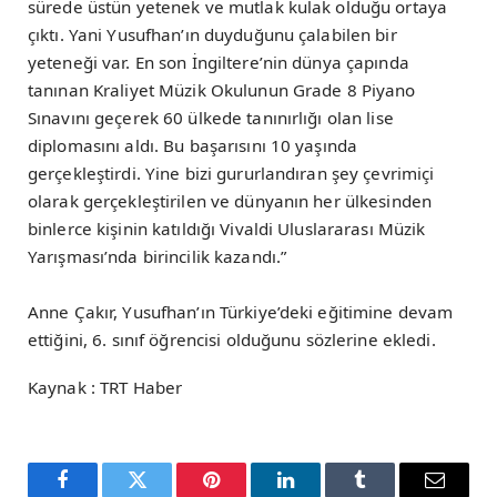
sürede üstün yetenek ve mutlak kulak olduğu ortaya
çıktı. Yani Yusufhan’ın duyduğunu çalabilen bir
yeteneği var. En son İngiltere’nin dünya çapında
tanınan Kraliyet Müzik Okulunun Grade 8 Piyano
Sınavını geçerek 60 ülkede tanınırlığı olan lise
diplomasını aldı. Bu başarısını 10 yaşında
gerçekleştirdi. Yine bizi gururlandıran şey çevrimiçi
olarak gerçekleştirilen ve dünyanın her ülkesinden
binlerce kişinin katıldığı Vivaldi Uluslararası Müzik
Yarışması’nda birincilik kazandı.”
Anne Çakır, Yusufhan’ın Türkiye’deki eğitimine devam
ettiğini, 6. sınıf öğrencisi olduğunu sözlerine ekledi.
Kaynak : TRT Haber
Facebook
Twitter
Pinterest
LinkedIn
Tumblr
Email