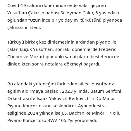
Covid-19 salgını döneminde evde vakit geçiren
Yusufhan Çakır’ın babası Süleyman Çakır, 5 yaşındaki
oğlundan “Uzun ince bir yoldayım” türküsünü piyanoda
çalmasını istedi.
Türküyü birkaç kez dinlemesinin ardından piyano ile
çalan küçük Yusufhan, sonraki dönemlerde Frederic
Chopin ve Mozart gibi ünlü sanatçıların bestelerini de
dinledikten sonra notalara dökmeyi başardı.
Bu alandaki yeteneğini fark eden ailesi, Yusufhan’a
eğitim aldırmaya başladı. 2023 yılında, Batum Senfoni
Orkestrası ile Isaak Yakovich Berkovich’in Do Majör
Piyano Konçertosunu seslendirdi. Aynı orkestra
eşliğinde 2024 yılında ise J.S. Bach’ın Re Minör 1 No’lu
Piyano Konçertosu BWV 1052’yi yorumladı.