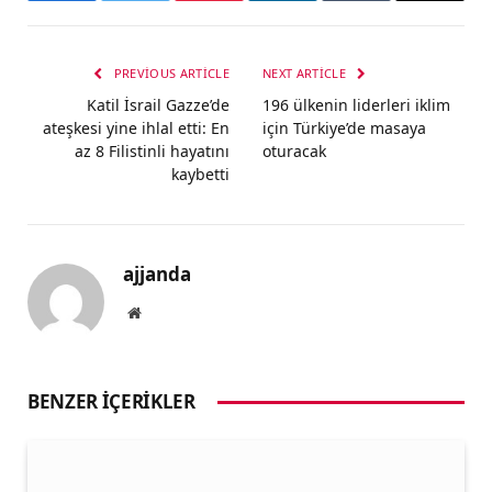
PREVIOUS ARTICLE
NEXT ARTICLE
Katil İsrail Gazze’de
196 ülkenin liderleri iklim
ateşkesi yine ihlal etti: En
için Türkiye’de masaya
az 8 Filistinli hayatını
oturacak
kaybetti
ajjanda
Website
BENZER İÇERIKLER