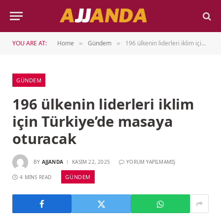
YOU ARE AT:
Home
Gündem
196 ülkenin liderleri iklim için Türkiye’de masaya oturacak
»
»
GÜNDEM
196 ülkenin liderleri iklim
için Türkiye’de masaya
oturacak
BY
AJJANDA
KASIM 22, 2025
YORUM YAPILMAMIŞ
GÜNDEM
4 MINS READ