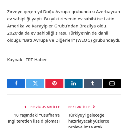
Zirveye geçen yıl Doğu Avrupa grubundaki Azerbaycan
ev sahipliği yaptı. Bu yılki zirvenin ev sahibi ise Latin
Amerika ve Karayipler Grubu’ndan Brezilya oldu.
2026’da da ev sahipliği sırası, Türkiye’nin de dahil
olduğu “Batı Avrupa ve Diğerleri” (WEOG) grubundaydı.
Kaynak : TRT Haber
Facebook
Twitter
Pinterest
LinkedIn
Tumblr
Email
PREVIOUS ARTICLE
NEXT ARTICLE
10 Yaşındaki Yusufhan’a
Türkiye’yi geleceğe
İngiltere’den lise diploması
hazırlayacak yüzlerce
projeye imza attık