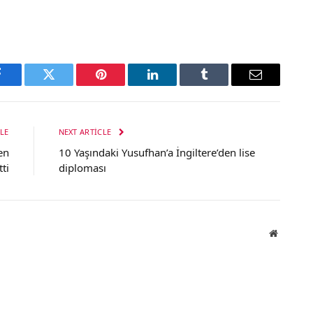
Facebook
Twitter
Pinterest
LinkedIn
Tumblr
Email
LE
NEXT ARTICLE
en
10 Yaşındaki Yusufhan’a İngiltere’den lise
ti
diploması
Website