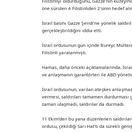
Filistinliyi öldürdüğünü, Gazze’nin kuzeyin
öne sürülen 4 Filistinliden 2’sinin hedef al
İsrail basını Gazze Şeridi’ne yönelik saldırı
gerçekleştirildiğini iddia etti.
İsrail ordusunun gün içinde Bureyc Mülteci 
Filistinli yaralanmıştı.
Hamas, daha önceki açıklamalarında, İsrail
ve anlaşmanın garantörleri ile ABD yönet
İsrail ordusunun, varılan ateşkes anlaşması
vermesi, saldırıları tamamen durdurması g
zaman ulaşmadı, saldırılar da durmadı.
11 Ekim’den bu yana düzenlenen saldırılarda 
ordusu, çekildiği Sarı Hat’tı da sürekli gen