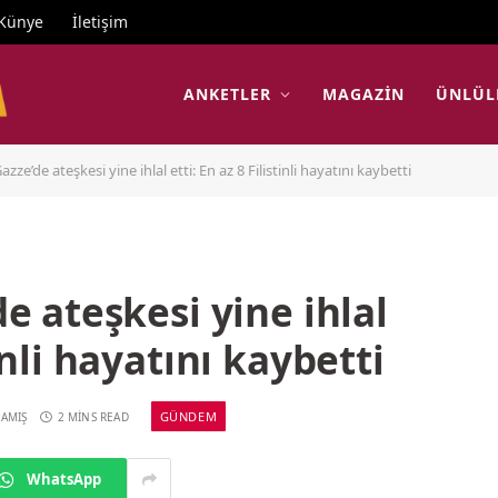
Künye
İletişim
ANKETLER
MAGAZIN
ÜNLÜL
 Gazze’de ateşkesi yine ihlal etti: En az 8 Filistinli hayatını kaybetti
de ateşkesi yine ihlal
tinli hayatını kaybetti
GÜNDEM
AMIŞ
2 MINS READ
WhatsApp