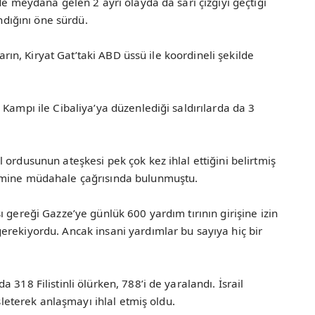
de meydana gelen 2 ayrı olayda da sarı çizgiyi geçtiği
ındığını öne sürdü.
ların, Kiryat Gat’taki ABD üssü ile koordineli şekilde
Kampı ile Cibaliya’ya düzenlediği saldırılarda da 3
 ordusunun ateşkesi pek çok kez ihlal ettiğini belirtmiş
imine müdahale çağrısında bulunmuştu.
 gereği Gazze’ye günlük 600 yardım tırının girişine izin
erekiyordu. Ancak insani yardımlar bu sayıya hiç bir
318 Filistinli ölürken, 788’i de yaralandı. İsrail
işleterek anlaşmayı ihlal etmiş oldu.