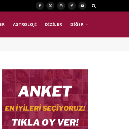
Facebook
X
Instagram
Pinterest
YouTube
(Twitter)
ER
ASTROLOJI
DIZILER
DIĞER