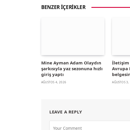
BENZER İÇERIKLER
Mine Ayman Adam Olaydın
İletişi
şarkısıyla yaz sezonuna hızlı
Avrupa B
giriş yaptı
belgesin
AĞUSTOS 4, 2026
AĞUSTOS 3,
LEAVE A REPLY