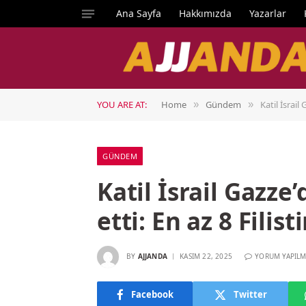
Ana Sayfa
Hakkımızda
Yazarlar
YOU ARE AT:
Home
Gündem
Katil İsrail
»
»
GÜNDEM
Katil İsrail Gazze’
etti: En az 8 Filis
BY
AJJANDA
KASIM 22, 2025
YORUM YAPILM
Facebook
Twitter