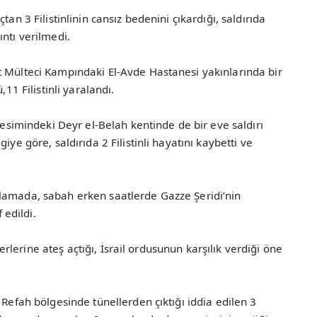
tan 3 Filistinlinin cansız bedenini çıkardığı, saldırıda
ntı verilmedi.
t Mülteci Kampındaki El-Avde Hastanesi yakınlarında bir
,11 Filistinli yaralandı.
 kesimindeki Deyr el-Belah kentinde de bir eve saldırı
iye göre, saldırıda 2 Filistinli hayatını kaybetti ve
lamada, sabah erken saatlerde Gazze Şeridi’nin
 edildi.
skerlerine ateş açtığı, İsrail ordusunun karşılık verdiği öne
 Refah bölgesinde tünellerden çıktığı iddia edilen 3