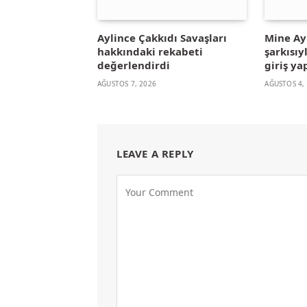
Aylince Çakkıdı Savaşları
Mine A
hakkındaki rekabeti
şarkısıy
değerlendirdi
giriş ya
AĞUSTOS 7, 2026
AĞUSTOS 4,
LEAVE A REPLY