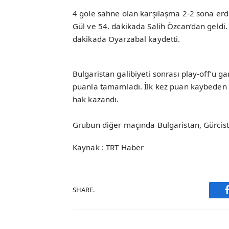
4 gole sahne olan karşılaşma 2-2 sona erdi
Gül ve 54. dakikada Salih Özcan’dan geldi.
dakikada Oyarzabal kaydetti.
Bulgaristan galibiyeti sonrası play-off’u g
puanla tamamladı. İlk kez puan kaybeden
hak kazandı.
Grubun diğer maçında Bulgaristan, Gürcista
Kaynak : TRT Haber
SHARE.