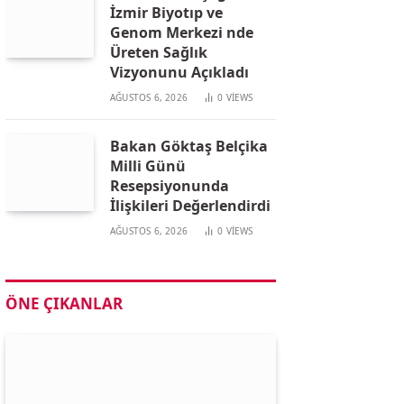
İzmir Biyotıp ve
Genom Merkezi nde
Üreten Sağlık
Vizyonunu Açıkladı
AĞUSTOS 6, 2026
0
VIEWS
Bakan Göktaş Belçika
Milli Günü
Resepsiyonunda
İlişkileri Değerlendirdi
AĞUSTOS 6, 2026
0
VIEWS
ÖNE ÇIKANLAR