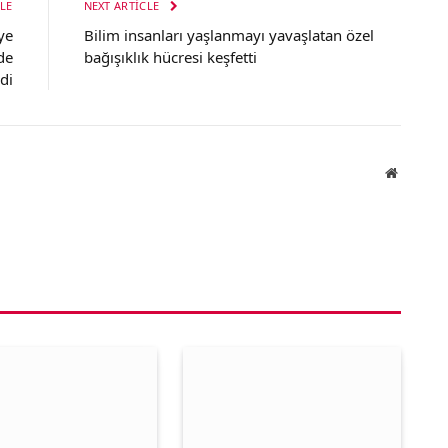
LE
NEXT ARTICLE
ye
Bilim insanları yaşlanmayı yavaşlatan özel
de
bağışıklık hücresi keşfetti
rdi
Website