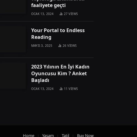
faaliyete geçti
OCAK 13, 2024
27
VIEWS
Your Portal to Endless
Reading
MAYIS 3, 2025
26
VIEWS
2023 Yılının En İyi Kadın
Oyuncusu Kim ? Anket
Başladı
OCAK 13, 2024
11
VIEWS
Home
Yaşam
Tatil
Buy Now