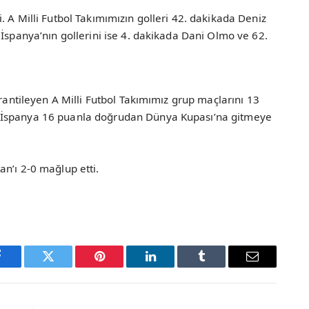
. A Milli Futbol Takımımızın golleri 42. dakikada Deniz
 İspanya’nın gollerini ise 4. dakikada Dani Olmo ve 62.
arantileyen A Milli Futbol Takımımız grup maçlarını 13
 İspanya 16 puanla doğrudan Dünya Kupası’na gitmeye
n’ı 2-0 mağlup etti.
Facebook
Twitter
Pinterest
LinkedIn
Tumblr
Email