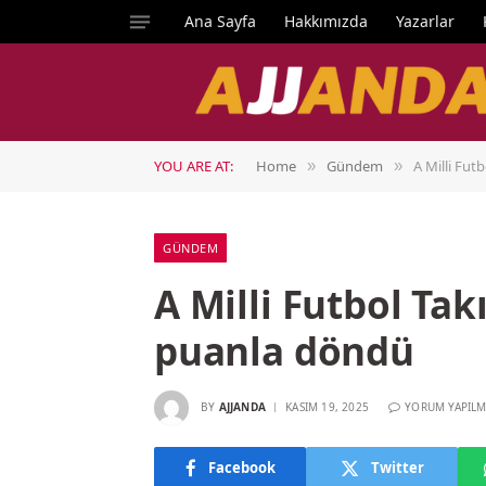
Ana Sayfa
Hakkımızda
Yazarlar
YOU ARE AT:
Home
Gündem
A Milli Fut
»
»
GÜNDEM
A Milli Futbol Ta
puanla döndü
BY
AJJANDA
KASIM 19, 2025
YORUM YAPILM
Facebook
Twitter