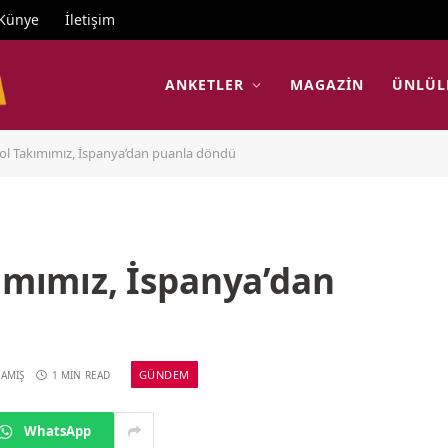
Künye
İletişim
ANKETLER
MAGAZIN
ÜNLÜL
bol Takımımız, İspanya’dan puanla döndü
kımımız, İspanya’dan
GÜNDEM
AMIŞ
1 MIN READ
WhatsApp