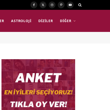
Facebook
X
Instagram
Pinterest
YouTube
(Twitter)
ER
ASTROLOJI
DIZILER
DIĞER