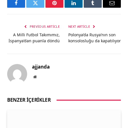
Facebook
Twitter
Pinterest
LinkedIn
Tumblr
Email
PREVIOUS ARTICLE
NEXT ARTICLE
A Milli Futbol Takımımız,
Polonya’da Rusya’nın son
İspanya’dan puanla döndü
konsolosluğu da kapatılıyor
ajjanda
Website
BENZER İÇERIKLER