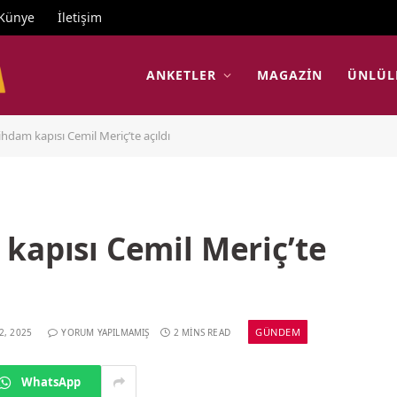
Künye
İletişim
ANKETLER
MAGAZIN
ÜNLÜL
ihdam kapısı Cemil Meriç’te açıldı
kapısı Cemil Meriç’te
GÜNDEM
2, 2025
YORUM YAPILMAMIŞ
2 MINS READ
WhatsApp