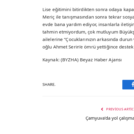
Lise eğitimini bitirdikten sonra odaya kap
Meriç ile tanışmasından sonra tekrar sosya
evde bana yardım ediyor, insanlarla iletiş
tahmin etmiyordum, çok mutluyum Büyükşehi
ailelerine “Çocuklarınızın arkasında durun 
oğlu Ahmet Serin’e ömrü yettiğince destek 
Kaynak: (BYZHA) Beyaz Haber Ajansı
SHARE.
PREVIOUS ARTIC
Çamyuva’da yol çalışma