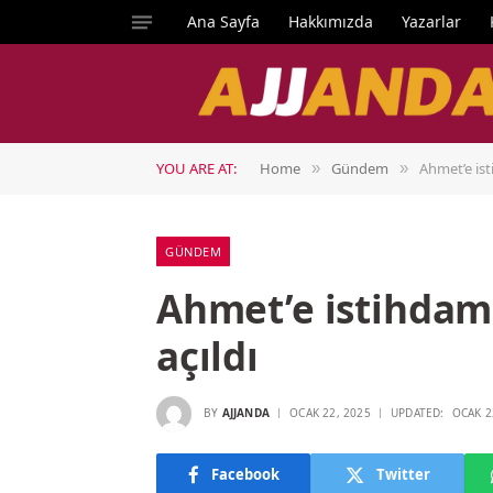
Ana Sayfa
Hakkımızda
Yazarlar
YOU ARE AT:
Home
Gündem
Ahmet’e ist
»
»
GÜNDEM
Ahmet’e istihdam 
açıldı
BY
AJJANDA
OCAK 22, 2025
UPDATED:
OCAK 2
Facebook
Twitter