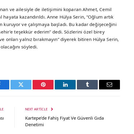
anan ve ailesiyle de iletişimini koparan Ahmet, Cemil
l hayata kazandırıldı. Anne Hülya Serin, “Oğlum artık
im kuruyor ve çalışmaya başladı. Bu kadar değişeceğini
r’e teşekkür ederim” dedi. Sözlerini özel birey
ve onları yalnız bırakmayın” diyerek bitiren Hülya Serin,
olacağını söyledi.
Facebook
Twitter
Pinterest
LinkedIn
Tumblr
Email
LE
NEXT ARTICLE
sı
Kartepe’de Fahiş Fiyat Ve Güvenli Gıda
Denetimi