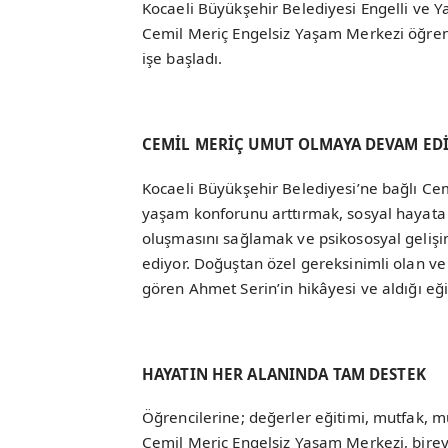
Kocaeli Büyükşehir Belediyesi Engelli ve 
Cemil Meriç Engelsiz Yaşam Merkezi öğrenci
işe başladı.
CEMİL MERİÇ UMUT OLMAYA DEVAM ED
Kocaeli Büyükşehir Belediyesi’ne bağlı Cem
yaşam konforunu arttırmak, sosyal hayata 
oluşmasını sağlamak ve psikososyal geliş
ediyor. Doğuştan özel gereksinimli olan ve
gören Ahmet Serin’in hikâyesi ve aldığı eğit
HAYATIN HER ALANINDA TAM DESTEK
Öğrencilerine; değerler eğitimi, mutfak, mü
Cemil Meriç Engelsiz Yaşam Merkezi, bire