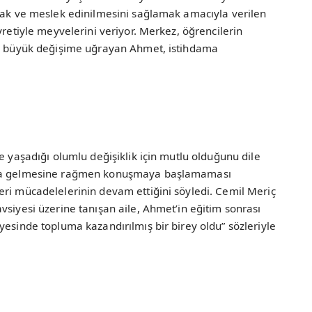
rmak ve meslek edinilmesini sağlamak amacıyla verilen
yretiyle meyvelerini veriyor. Merkez, öğrencilerin
le büyük değişime uğrayan Ahmet, istihdama
e yaşadığı olumlu değişiklik için mutlu olduğunu dile
şına gelmesine rağmen konuşmaya başlamaması
eri mücadelelerinin devam ettiğini söyledi. Cemil Meriç
vsiyesi üzerine tanışan aile, Ahmet’in eğitim sonrası
yesinde topluma kazandırılmış bir birey oldu” sözleriyle