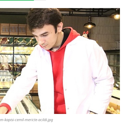
m-kapisi-cemil-mericte-acildi.jpg