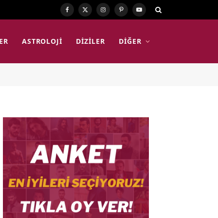
Facebook
X
Instagram
Pinterest
YouTube
(Twitter)
ER
ASTROLOJI
DIZILER
DIĞER