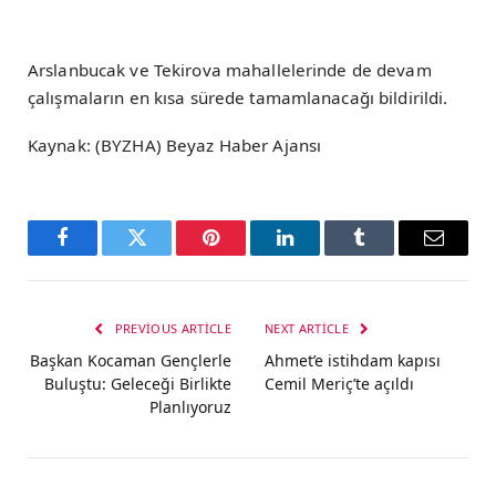
Arslanbucak ve Tekirova mahallelerinde de devam
çalışmaların en kısa sürede tamamlanacağı bildirildi.
Kaynak: (BYZHA) Beyaz Haber Ajansı
Facebook
Twitter
Pinterest
LinkedIn
Tumblr
Email
PREVIOUS ARTICLE
NEXT ARTICLE
Başkan Kocaman Gençlerle
Ahmet’e istihdam kapısı
Buluştu: Geleceği Birlikte
Cemil Meriç’te açıldı
Planlıyoruz