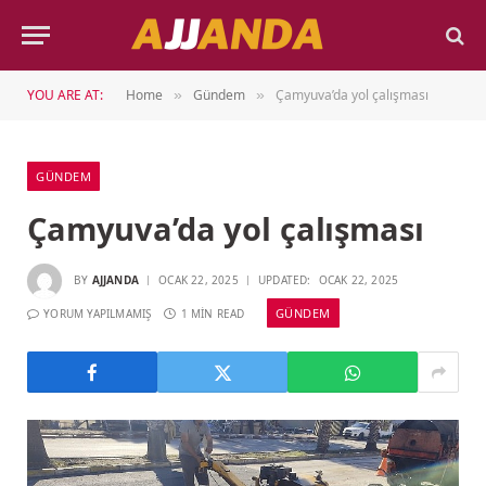
YOU ARE AT:
Home
Gündem
Çamyuva’da yol çalışması
»
»
GÜNDEM
Çamyuva’da yol çalışması
BY
AJJANDA
OCAK 22, 2025
UPDATED:
OCAK 22, 2025
GÜNDEM
YORUM YAPILMAMIŞ
1 MIN READ