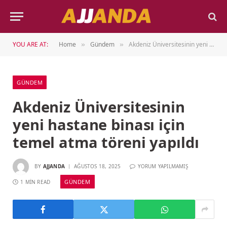
YOU ARE AT:
Home
Gündem
Akdeniz Üniversitesinin yeni hastane binası için temel atma töreni yapıldı
»
»
GÜNDEM
Akdeniz Üniversitesinin
yeni hastane binası için
temel atma töreni yapıldı
BY
AJJANDA
AĞUSTOS 18, 2025
YORUM YAPILMAMIŞ
GÜNDEM
1 MIN READ