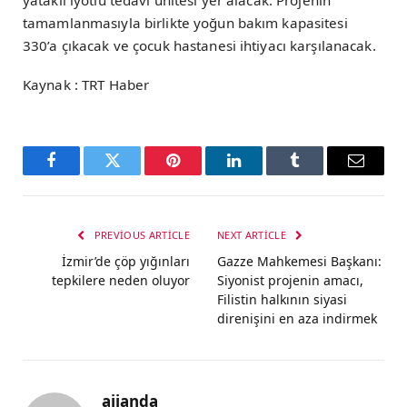
yataklı iyotlu tedavi ünitesi yer alacak. Projenin
tamamlanmasıyla birlikte yoğun bakım kapasitesi
330’a çıkacak ve çocuk hastanesi ihtiyacı karşılanacak.
Kaynak : TRT Haber
Facebook
Twitter
Pinterest
LinkedIn
Tumblr
Email
PREVIOUS ARTICLE
NEXT ARTICLE
İzmir’de çöp yığınları
Gazze Mahkemesi Başkanı:
tepkilere neden oluyor
Siyonist projenin amacı,
Filistin halkının siyasi
direnişini en aza indirmek
ajjanda