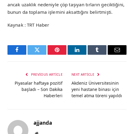
ancak uzaklık nedeniyle çöp taşıyan tırların geciktiğini,
bunun da toplama işlemini aksattığını belirtmişti.
Kaynak : TRT Haber
Facebook
Twitter
Pinterest
LinkedIn
Tumblr
Email
PREVIOUS ARTICLE
NEXT ARTICLE
Piyasalar haftaya pozitif
Akdeniz Üniversitesinin
başladı – Son Dakika
yeni hastane binası için
Haberleri
temel atma töreni yapıldı
ajjanda
Website