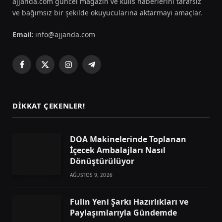
ajjanda.com güncel magazin ve kulis haberlerini tarafsız
ve bağımsız bir şekilde okuyucularına aktarmayı amaçlar.
Email:
info@ajjanda.com
Facebook
X
Instagram
Telegram
(Twitter)
DIKKAT ÇEKENLER!
DOA Makinelerinde Toplanan
İçecek Ambalajları Nasıl
Dönüştürülüyor
AĞUSTOS 9, 2026
Fulin Yeni Şarkı Hazırlıkları ve
Paylaşımlarıyla Gündemde