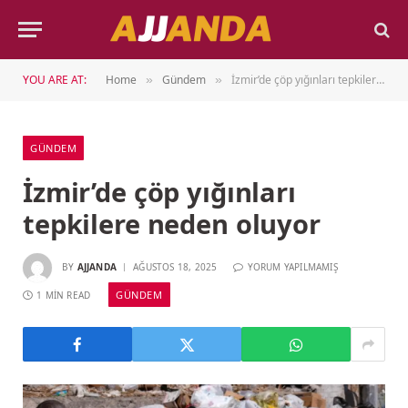
YOU ARE AT:
Home
Gündem
İzmir’de çöp yığınları tepkilere neden oluyor
»
»
GÜNDEM
İzmir’de çöp yığınları
tepkilere neden oluyor
BY
AJJANDA
AĞUSTOS 18, 2025
YORUM YAPILMAMIŞ
GÜNDEM
1 MIN READ