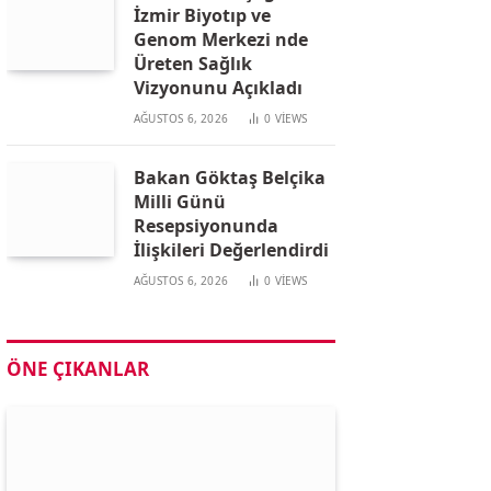
İzmir Biyotıp ve
Genom Merkezi nde
Üreten Sağlık
Vizyonunu Açıkladı
AĞUSTOS 6, 2026
0
VIEWS
Bakan Göktaş Belçika
Milli Günü
Resepsiyonunda
İlişkileri Değerlendirdi
AĞUSTOS 6, 2026
0
VIEWS
ÖNE ÇIKANLAR