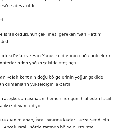
i’ne ateş açıldı.
ti.
e İsrail ordusunun çekilmesi gereken “Sarı Hattın”
dildi.
yindeki Refah ve Han Yunus kentlerinin doğu bölgelerini
kopterlerinden yoğun şekilde ateş açtı.
ınan Refah kentinin doğu bölgelerinin yoğun şekilde
n dumanların yükseldiğini aktardı.
en ateşkes anlaşmasını hemen her gün ihlal eden İsrail
aralıksız devam ediyor.
arak tanımlanan, İsrail sınırına kadar Gazze Şeridi’nin
. Ancak İsrail, sözde tampon bölge oluşturma