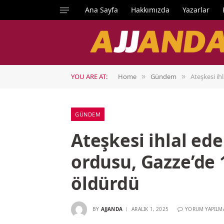
Ana Sayfa
Hakkımızda
Yazarlar
YOU ARE AT:
Home
Gündem
Ateşkesi ihl
»
»
GÜNDEM
Ateşkesi ihlal ede
ordusu, Gazze’de 1
öldürdü
BY
AJJANDA
ARALIK 1, 2025
YORUM YAPILM