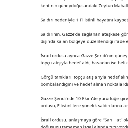
kentinin güneydoğusundaki Zeytun Mahalles
Saldırı nedeniyle 1 Filistinli hayatını kaybet
Saldırının, Gazze’de sağlanan ateşkese gör
dışında kalan bölgeye düzenlendiği ifade e
İsrail ordusu ayrıca Gazze Şeridi’nin güne
topçu atışıyla hedef aldı, havadan ise heli
Görgü tanıkları, topçu atışlarıyla hedef al
bombalandığını ve hedef alınan noktalarda
Gazze Şeridi’nde 10 Ekim’de yürürlüğe gir
ordusu, Filistinlilere yönelik saldırılarına 
İsrail ordusu, anlaşmaya göre “Sarı Hat” ol
doğusunu tamamen işgal altında tutuyordu