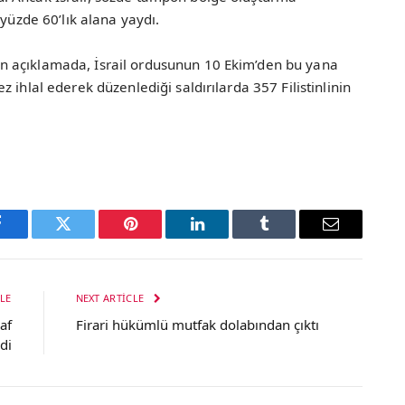
 yüzde 60’lık alana yaydı.
 açıklamada, İsrail ordusunun 10 Ekim’den bu yana
 ihlal ederek düzenlediği saldırılarda 357 Filistinlinin
Facebook
Twitter
Pinterest
LinkedIn
Tumblr
Email
LE
NEXT ARTICLE
af
Firari hükümlü mutfak dolabından çıktı
di