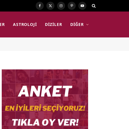
Facebook
X
Instagram
Pinterest
YouTube
(Twitter)
ER
ASTROLOJI
DIZILER
DIĞER