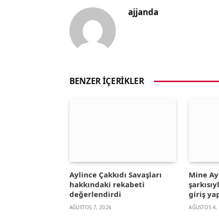
ajjanda
BENZER İÇERIKLER
Aylince Çakkıdı Savaşları
Mine A
hakkındaki rekabeti
şarkısıy
değerlendirdi
giriş ya
AĞUSTOS 7, 2026
AĞUSTOS 4,