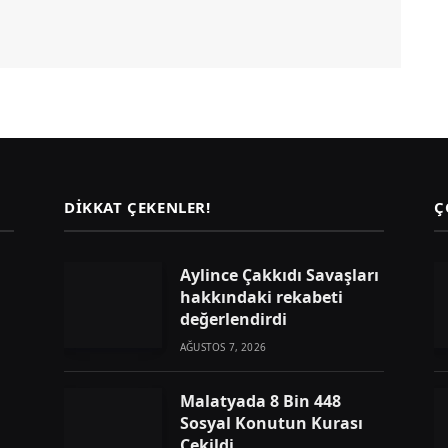
DIKKAT ÇEKENLER!
Ç
Aylince Çakkıdı Savaşları
hakkındaki rekabeti
değerlendirdi
AĞUSTOS 7, 2026
Malatyada 8 Bin 448
Sosyal Konutun Kurası
Çekildi