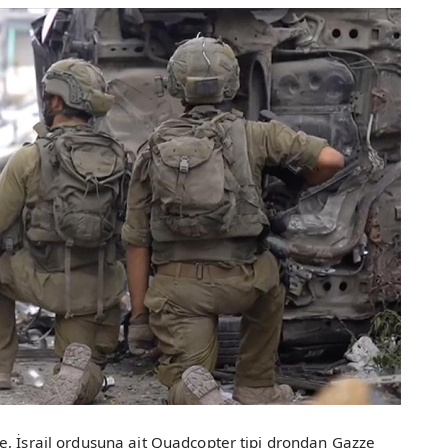
e, İsrail ordusuna ait Quadcopter tipi drondan Gazze