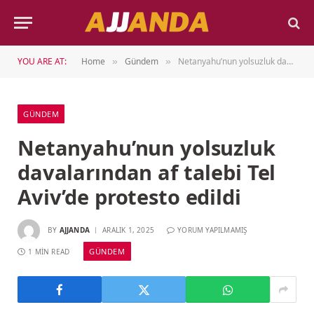
YOU ARE AT:
Home
Gündem
Netanyahu’nun yolsuzluk davalarından af talebi Tel Aviv’de protesto edildi
»
»
GÜNDEM
Netanyahu’nun yolsuzluk
davalarından af talebi Tel
Aviv’de protesto edildi
BY
AJJANDA
ARALIK 1, 2025
YORUM YAPILMAMIŞ
GÜNDEM
1 MIN READ