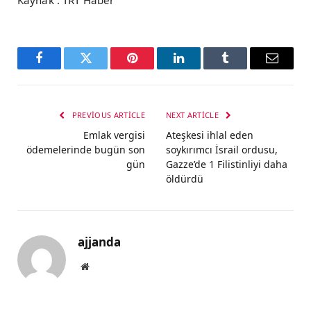
Kaynak : TRT Haber
Facebook
Twitter
Pinterest
LinkedIn
Tumblr
Email
PREVIOUS ARTICLE
NEXT ARTICLE
Emlak vergisi
Ateşkesi ihlal eden
ödemelerinde bugün son
soykırımcı İsrail ordusu,
gün
Gazze’de 1 Filistinliyi daha
öldürdü
ajjanda
Website