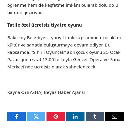
öğrenme hem de keşfetme imkânı bularak dolu dolu
bir gün geçiriyor.
Tatile özel ücretsiz tiyatro oyunu
Bakırköy Belediyesi, yarıyıl tatili kapsamında çocukları
kültür ve sanatla buluşturmaya devam ediyor. Bu
kapsamda, “Sihirli Oyuncak” adlı çocuk oyunu 25 Ocak
Pazar günü saat 13.00’te Leyla Gencer Opera ve Sanat
Merkezi’nde ücretsiz olarak sahnelenecek.
Kaynak: (BYZHA) Beyaz Haber Ajansı
Facebook
Twitter
Pinterest
LinkedIn
Tumblr
Email