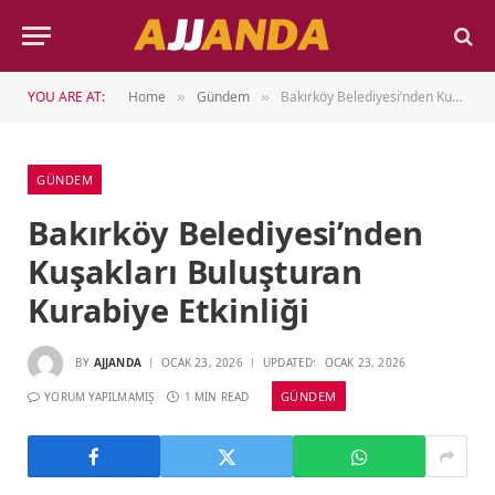
YOU ARE AT:
Home
Gündem
Bakırköy Belediyesi’nden Kuşakları Buluşturan Kurabiye Etkinliği
»
»
GÜNDEM
Bakırköy Belediyesi’nden
Kuşakları Buluşturan
Kurabiye Etkinliği
BY
AJJANDA
OCAK 23, 2026
UPDATED:
OCAK 23, 2026
GÜNDEM
YORUM YAPILMAMIŞ
1 MIN READ