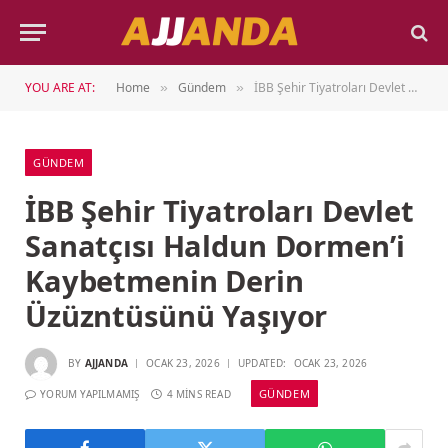
YOU ARE AT:
Home
Gündem
İBB Şehir Tiyatroları Devlet Sanatçısı Haldun Dormen’i Kaybetmenin Derin Üzüzntüsünü Yaşıyor
»
»
GÜNDEM
İBB Şehir Tiyatroları Devlet
Sanatçısı Haldun Dormen’i
Kaybetmenin Derin
Üzüzntüsünü Yaşıyor
BY
AJJANDA
OCAK 23, 2026
UPDATED:
OCAK 23, 2026
GÜNDEM
YORUM YAPILMAMIŞ
4 MINS READ