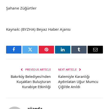
Şahane Züğürtler
Kaynak: (BYZHA) Beyaz Haber Ajansı
Facebook
Twitter
Pinterest
LinkedIn
Tumblr
Email
PREVIOUS ARTICLE
NEXT ARTICLE
Bakırköy Belediyesi’nden
Kalemiyle Karanlığı
Kuşakları Buluşturan
Aydınlatan Uğur Mumcu
Kurabiye Etkinliği
Çiğli’de Anıldı
ajjanda