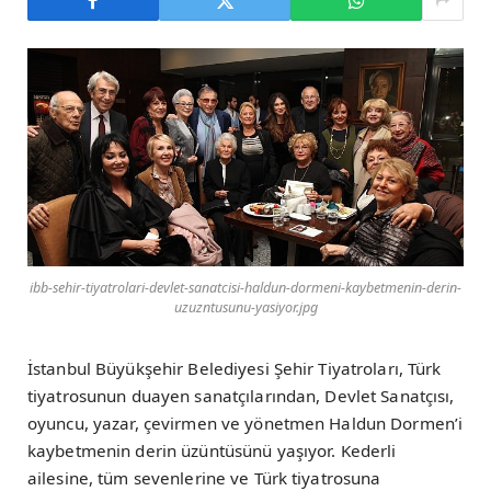
ibb-sehir-tiyatrolari-devlet-sanatcisi-haldun-dormeni-kaybetmenin-derin-
uzuzntusunu-yasiyor.jpg
İstanbul Büyükşehir Belediyesi Şehir Tiyatroları, Türk
tiyatrosunun duayen sanatçılarından, Devlet Sanatçısı,
oyuncu, yazar, çevirmen ve yönetmen Haldun Dormen’i
kaybetmenin derin üzüntüsünü yaşıyor. Kederli
ailesine, tüm sevenlerine ve Türk tiyatrosuna