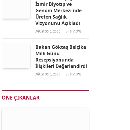
İzmir Biyotıp ve
Genom Merkezi nde
Üreten Sağlık
Vizyonunu Açıkladı
AĞUSTOS 6, 2026
0
VIEWS
Bakan Göktaş Belçika
Milli Günü
Resepsiyonunda
İlişkileri Değerlendirdi
AĞUSTOS 6, 2026
0
VIEWS
ÖNE ÇIKANLAR