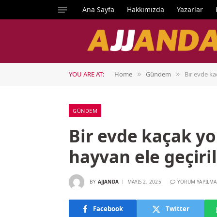
Ana Sayfa
Hakkımızda
Yazarlar
YOU ARE AT:
Home
Gündem
Bir evde ka
»
»
GÜNDEM
Bir evde kaçak yo
hayvan ele geçiril
BY
AJJANDA
MAYIS 2, 2025
YORUM YAPILMA
Facebook
Twitter