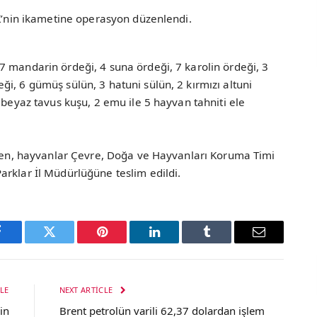
.K’nin ikametine operasyon düzenlendi.
7 mandarin ördeği, 4 suna ördeği, 7 karolin ördeği, 3
i, 6 gümüş sülün, 3 hatuni sülün, 2 kırmızı altuni
 beyaz tavus kuşu, 2 emu ile 5 hayvan tahniti ele
ırken, hayvanlar Çevre, Doğa ve Hayvanları Koruma Timi
arklar İl Müdürlüğüne teslim edildi.
Facebook
Twitter
Pinterest
LinkedIn
Tumblr
Email
LE
NEXT ARTICLE
in
Brent petrolün varili 62,37 dolardan işlem