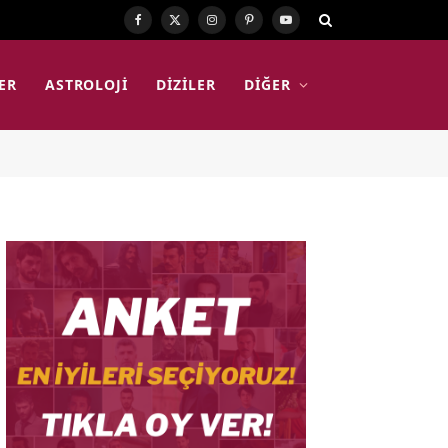
Facebook
X
Instagram
Pinterest
YouTube
(Twitter)
ER
ASTROLOJI
DIZILER
DIĞER