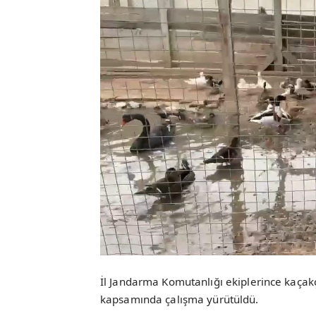
İl Jandarma Komutanlığı ekiplerince kaçakç
kapsamında çalışma yürütüldü.