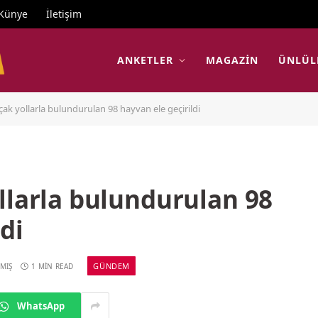
Künye
İletişim
ANKETLER
MAGAZIN
ÜNLÜL
çak yollarla bulundurulan 98 hayvan ele geçirildi
llarla bulundurulan 98
di
GÜNDEM
MIŞ
1 MIN READ
WhatsApp