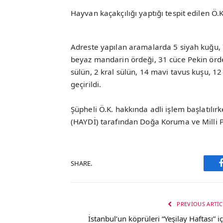
Hayvan kaçakçılığı yaptığı tespit edilen Ö
Adreste yapılan aramalarda 5 siyah kuğu, 
beyaz mandarin ördeği, 31 cüce Pekin ördeğ
sülün, 2 kral sülün, 14 mavi tavus kuşu, 12
geçirildi.
Şüpheli Ö.K. hakkında adli işlem başlatıl
(HAYDİ) tarafından Doğa Koruma ve Milli P
SHARE.
PREVIOUS ARTIC
İstanbul’un köprüleri “Yeşilay Haftası” iç