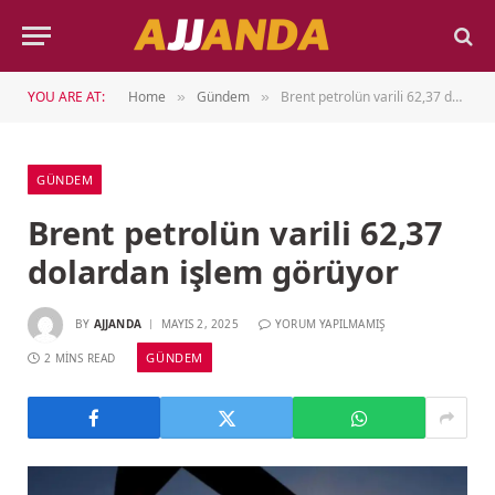
YOU ARE AT:
Home
Gündem
Brent petrolün varili 62,37 dolardan işlem görüyor
»
»
GÜNDEM
Brent petrolün varili 62,37
dolardan işlem görüyor
BY
AJJANDA
MAYIS 2, 2025
YORUM YAPILMAMIŞ
GÜNDEM
2 MINS READ