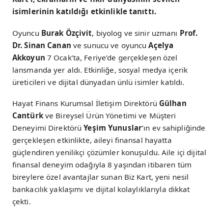
isimlerinin katıldığı etkinlikle tanıttı.
Oyuncu
Burak Özçivit
, biyolog ve sinir uzmanı
Prof.
Dr. Sinan Canan
ve sunucu ve oyuncu
Açelya
Akkoyun
7 Ocak’ta, Feriye’de gerçekleşen özel
lansmanda yer aldı. Etkinliğe, sosyal medya içerik
üreticileri ve dijital dünyadan ünlü isimler katıldı.
Hayat Finans Kurumsal İletişim Direktörü
Gülhan
Cantürk
ve Bireysel Ürün Yönetimi ve Müşteri
Deneyimi Direktörü
Yeşim Yunuslar
’ın ev sahipliğinde
gerçekleşen etkinlikte, aileyi finansal hayatta
güçlendiren yenilikçi çözümler konuşuldu. Aile içi dijital
finansal deneyim odağıyla 8 yaşından itibaren tüm
bireylere özel avantajlar sunan Biz Kart, yeni nesil
bankacılık yaklaşımı ve dijital kolaylıklarıyla dikkat
çekti.