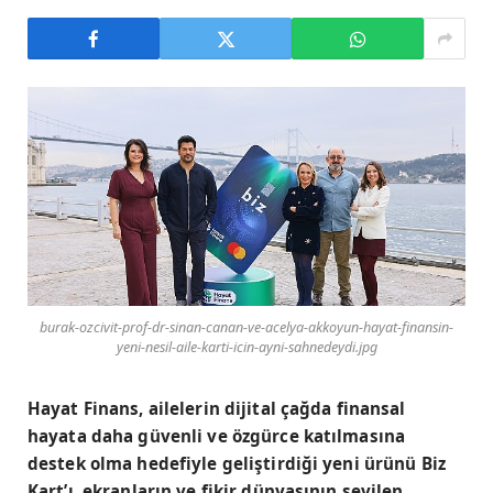
burak-ozcivit-prof-dr-sinan-canan-ve-acelya-akkoyun-hayat-finansin-
yeni-nesil-aile-karti-icin-ayni-sahnedeydi.jpg
Hayat Finans, ailelerin dijital çağda finansal
hayata daha güvenli ve özgürce katılmasına
destek olma hedefiyle geliştirdiği yeni ürünü Biz
Kart’ı, ekranların ve fikir dünyasının sevilen