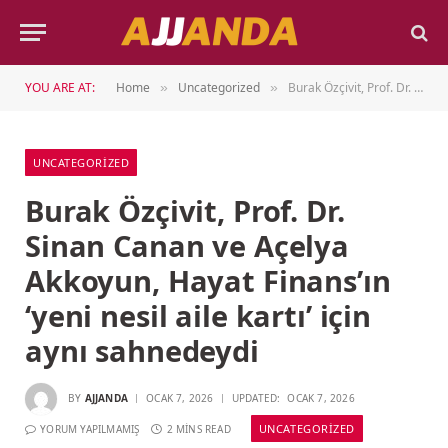
YOU ARE AT:
Home
Uncategorized
Burak Özçivit, Prof. Dr. Sinan Canan ve Açelya Akkoyun, Hayat Finans’ın ‘yeni nesil aile kartı’ için aynı sahnedeydi
»
»
UNCATEGORIZED
Burak Özçivit, Prof. Dr.
Sinan Canan ve Açelya
Akkoyun, Hayat Finans’ın
‘yeni nesil aile kartı’ için
aynı sahnedeydi
BY
AJJANDA
OCAK 7, 2026
UPDATED:
OCAK 7, 2026
UNCATEGORIZED
YORUM YAPILMAMIŞ
2 MINS READ