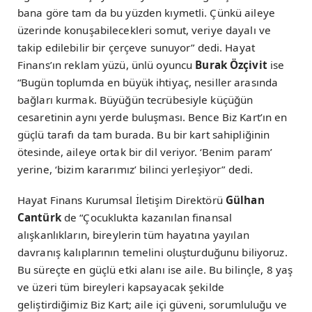
bana göre tam da bu yüzden kıymetli. Çünkü aileye
üzerinde konuşabilecekleri somut, veriye dayalı ve
takip edilebilir bir çerçeve sunuyor” dedi. Hayat
Finans’ın reklam yüzü, ünlü oyuncu
Burak Özçivit
ise
“Bugün toplumda en büyük ihtiyaç, nesiller arasında
bağları kurmak. Büyüğün tecrübesiyle küçüğün
cesaretinin aynı yerde buluşması. Bence Biz Kart’ın en
güçlü tarafı da tam burada. Bu bir kart sahipliğinin
ötesinde, aileye ortak bir dil veriyor. ‘Benim param’
yerine, ‘bizim kararımız’ bilinci yerleşiyor” dedi.
Hayat Finans Kurumsal İletişim Direktörü
Gülhan
Cantürk
de “Çocuklukta kazanılan finansal
alışkanlıkların, bireylerin tüm hayatına yayılan
davranış kalıplarının temelini oluşturduğunu biliyoruz.
Bu süreçte en güçlü etki alanı ise aile. Bu bilinçle, 8 yaş
ve üzeri tüm bireyleri kapsayacak şekilde
geliştirdiğimiz Biz Kart; aile içi güveni, sorumluluğu ve