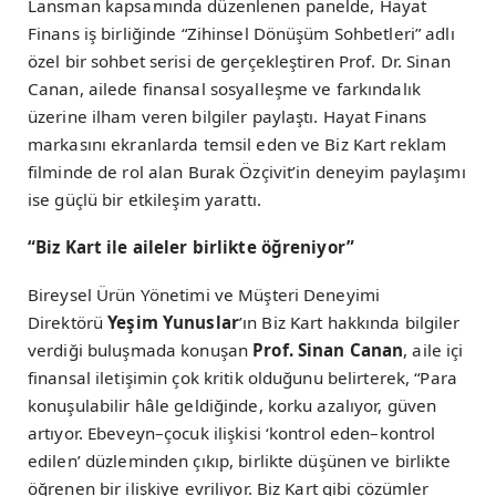
Lansman kapsamında düzenlenen panelde, Hayat
Finans iş birliğinde “Zihinsel Dönüşüm Sohbetleri” adlı
özel bir sohbet serisi de gerçekleştiren Prof. Dr. Sinan
Canan, ailede finansal sosyalleşme ve farkındalık
üzerine ilham veren bilgiler paylaştı. Hayat Finans
markasını ekranlarda temsil eden ve Biz Kart reklam
filminde de rol alan Burak Özçivit’in deneyim paylaşımı
ise güçlü bir etkileşim yarattı.
“Biz Kart ile aileler birlikte öğreniyor”
Bireysel Ürün Yönetimi ve Müşteri Deneyimi
Direktörü
Yeşim Yunuslar
’ın Biz Kart hakkında bilgiler
verdiği buluşmada konuşan
Prof. Sinan Canan
, aile içi
finansal iletişimin çok kritik olduğunu belirterek, “Para
konuşulabilir hâle geldiğinde, korku azalıyor, güven
artıyor. Ebeveyn–çocuk ilişkisi ‘kontrol eden–kontrol
edilen’ düzleminden çıkıp, birlikte düşünen ve birlikte
öğrenen bir ilişkiye evriliyor. Biz Kart gibi çözümler