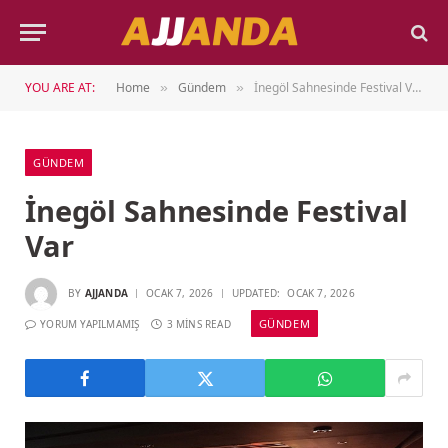
YOU ARE AT:
Home
Gündem
İnegöl Sahnesinde Festival Var
»
»
GÜNDEM
İnegöl Sahnesinde Festival
Var
BY
AJJANDA
OCAK 7, 2026
UPDATED:
OCAK 7, 2026
GÜNDEM
YORUM YAPILMAMIŞ
3 MINS READ