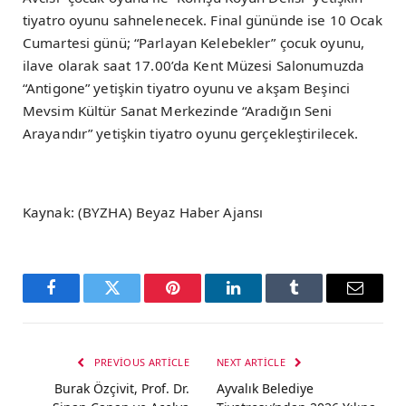
tiyatro oyunu sahnelenecek. Final gününde ise 10 Ocak
Cumartesi günü; “Parlayan Kelebekler” çocuk oyunu,
ilave olarak saat 17.00’da Kent Müzesi Salonumuzda
“Antigone” yetişkin tiyatro oyunu ve akşam Beşinci
Mevsim Kültür Sanat Merkezinde “Aradığın Seni
Arayandır” yetişkin tiyatro oyunu gerçekleştirilecek.
Kaynak: (BYZHA) Beyaz Haber Ajansı
Facebook
Twitter
Pinterest
LinkedIn
Tumblr
Email
PREVIOUS ARTICLE
NEXT ARTICLE
Burak Özçivit, Prof. Dr.
Ayvalık Belediye