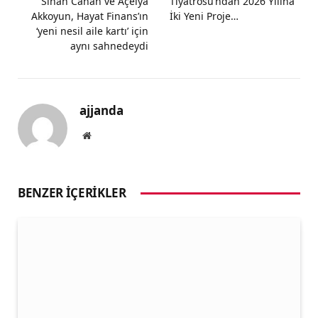
Sinan Canan ve Açelya
Tiyatrosu’ndan 2026 Yılına
Akkoyun, Hayat Finans’ın
İki Yeni Proje…
‘yeni nesil aile kartı’ için
aynı sahnedeydi
ajjanda
Website
BENZER İÇERIKLER