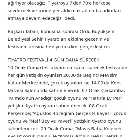
ağırlıyor olacağız. Tiyatroyu 7’den 70’e herkese
sevdirmek ve içinde yer aldırmak adına bu adımları
atmaya devam edeceğiz” dedi.
Başkan Taban, konuşma sonrası Ordu Büyükşehir
Belediyesi Şehir Tiyatroları ekibine gecenin ve
festivalin anısına hediye takdimi gerçekleştirdi.
TİYATRO FESTİVALİ 4 GÜN DAHA SÜRECEK
10 Ocak Cumartesi akşamına kadar sürecek festivalde
her gün yetişkin oyunları 20.00’da Beşinci Mevsim
Kültür Merkezinde, çocuk oyunları ise 14.00’da Kent
Müzesi Salonunda sahnelenecek. 07 Ocak Çarşamba;
“Mimdo’nun Aradığı” çocuk oyunu ve “Hatırla Ey Peri”
yetişkin tiyatro oyunu sahnelenecek. 08 Ocak
Perşembe; “Ağustos Böceğinin Gerçek Hikayesi” çocuk
oyunu ve “Naif Bey ve Yaveri” yetişkin tiyatro oyunu
sahnelenecek. 09 Ocak Cuma; “Maviş Baba Kelebek
Avcısı” çocuk oyunu ile “Komşu Köyün Delisi” yetişkin