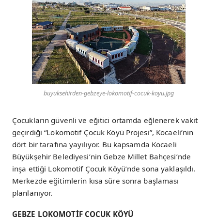
buyuksehirden-gebzeye-lokomotif-cocuk-koyu.jpg
Çocukların güvenli ve eğitici ortamda eğlenerek vakit
geçirdiği “Lokomotif Çocuk Köyü Projesi”, Kocaeli’nin
dört bir tarafına yayılıyor. Bu kapsamda Kocaeli
Büyükşehir Belediyesi’nin Gebze Millet Bahçesi’nde
inşa ettiği Lokomotif Çocuk Köyü’nde sona yaklaşıldı.
Merkezde eğitimlerin kısa süre sonra başlaması
planlanıyor.
GEBZE LOKOMOTİF ÇOCUK KÖYÜ