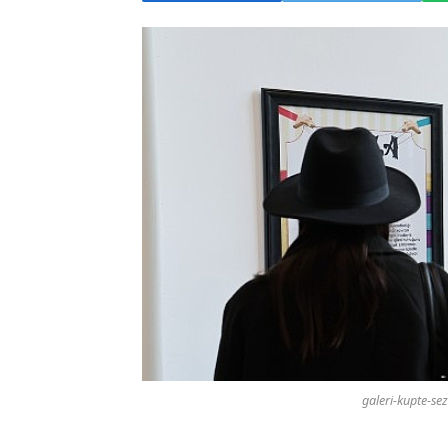
galeri-kupte-sez