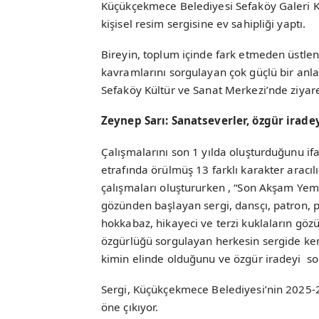
Küçükçekmece Belediyesi Sefaköy Galeri Küp
kişisel resim sergisine ev sahipliği yaptı.
Bireyin, toplum içinde fark etmeden üstlend
kavramlarını sorgulayan çok güçlü bir anla
Sefaköy Kültür ve Sanat Merkezi’nde ziyare
Zeynep Sarı: Sanatseverler, özgür irad
Çalışmalarını son 1 yılda oluşturduğunu ifa
etrafında örülmüş 13 farklı karakter aracı
çalışmaları oluştururken , “Son Akşam Yem
gözünden başlayan sergi, dansçı, patron, pa
hokkabaz, hikayeci ve terzi kuklaların göz
özgürlüğü sorgulayan herkesin sergide ken
kimin elinde olduğunu ve özgür iradeyi so
Sergi, Küçükçekmece Belediyesi’nin 2025-20
öne çıkıyor.