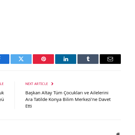
Facebook
Twitter
Pinterest
LinkedIn
Tumblr
Email
LE
NEXT ARTICLE
uk
Başkan Altay Tüm Çocukları ve Ailelerini
yü
Ara Tatilde Konya Bilim Merkezi’ne Davet
Etti
Website