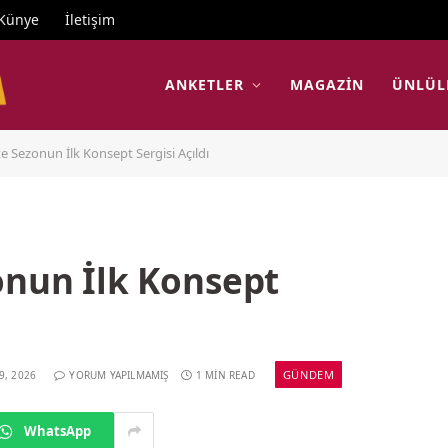
Künye
İletişim
ANKETLER
MAGAZIN
ÜNLÜL
te Sezonun İlk Konsept Sergisi Açıldı
onun İlk Konsept
GÜNDEM
9, 2026
YORUM YAPILMAMIŞ
1 MIN READ
WhatsApp