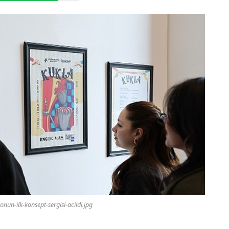
onun-ilk-konsept-sergisi-acildi.jpg