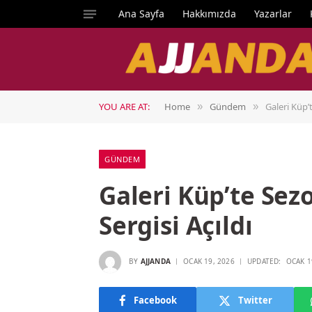
Ana Sayfa
Hakkımızda
Yazarlar
YOU ARE AT:
Home
Gündem
Galeri Küp’
»
»
GÜNDEM
Galeri Küp’te Sez
Sergisi Açıldı
BY
AJJANDA
OCAK 19, 2026
UPDATED:
OCAK 1
Facebook
Twitter