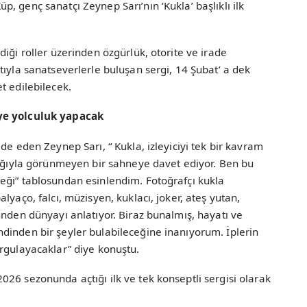
, genç sanatçı Zeynep Sarı’nın ‘Kukla’ başlıklı ilk
iği roller üzerinden özgürlük, otorite ve irade
tıyla sanatseverlerle buluşan sergi, 14 Şubat’ a dek
t edilebilecek.
eye yolculuk yapacak
de eden Zeynep Sarı, “ Kukla, izleyiciyi tek bir kavram
lığıyla görünmeyen bir sahneye davet ediyor. Ben bu
eği” tablosundan esinlendim. Fotoğrafçı kukla
lyaço, falcı, müzisyen, kuklacı, joker, ateş yutan,
ünden dünyayı anlatıyor. Biraz bunalmış, hayatı ve
dinden bir şeyler bulabileceğine inanıyorum. İplerin
rgulayacaklar” diye konuştu.
26 sezonunda açtığı ilk ve tek konseptli sergisi olarak