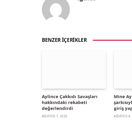
BENZER İÇERIKLER
Aylince Çakkıdı Savaşları
Mine A
hakkındaki rekabeti
şarkısıy
değerlendirdi
giriş ya
AĞUSTOS 7, 2026
AĞUSTOS 4,