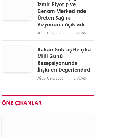
İzmir Biyotıp ve
Genom Merkezi nde
Üreten Sağlık
Vizyonunu Açıkladı
AĞUSTOS 6, 2026
0
VIEWS
Bakan Göktaş Belçika
Milli Günü
Resepsiyonunda
İlişkileri Değerlendirdi
AĞUSTOS 6, 2026
0
VIEWS
ÖNE ÇIKANLAR