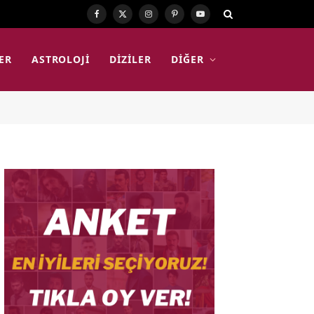
Facebook
X
Instagram
Pinterest
YouTube
(Twitter)
ER
ASTROLOJI
DIZILER
DIĞER