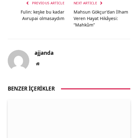
PREVIOUS ARTICLE
NEXT ARTICLE
Fulin: keşke bu kadar
Mahsun Gökçur’dan İlham
Avrupai olmasaydım
Veren Hayat Hikâyesi:
“Mahkûm”
ajjanda
Website
BENZER İÇERIKLER