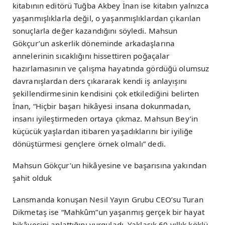
kitabının editörü Tuğba Akbey İnan ise kitabın yalnızca
yaşanmışlıklarla değil, o yaşanmışlıklardan çıkarılan
sonuçlarla değer kazandığını söyledi. Mahsun
Gökçur’un askerlik döneminde arkadaşlarına
annelerinin sıcaklığını hissettiren poğaçalar
hazırlamasının ve çalışma hayatında gördüğü olumsuz
davranışlardan ders çıkararak kendi iş anlayışını
şekillendirmesinin kendisini çok etkilediğini belirten
İnan, “Hiçbir başarı hikâyesi insana dokunmadan,
insanı iyileştirmeden ortaya çıkmaz. Mahsun Bey’in
küçücük yaşlardan itibaren yaşadıklarını bir iyiliğe
dönüştürmesi gençlere örnek olmalı” dedi.
Mahsun Gökçur’un hikâyesine ve başarısına yakından
şahit olduk
Lansmanda konuşan Nesil Yayın Grubu CEO’su Turan
Dikmetaş ise “Mahkûm”un yaşanmış gerçek bir hayat
hikâyesini anlattığını vurguladı. Yaklaşık 60 yıllık köklü