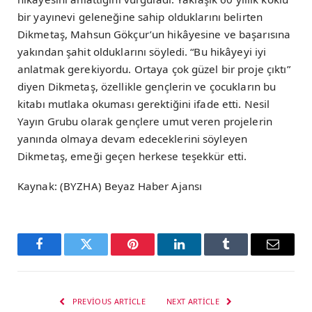
bir yayınevi geleneğine sahip olduklarını belirten
Dikmetaş, Mahsun Gökçur’un hikâyesine ve başarısına
yakından şahit olduklarını söyledi. “Bu hikâyeyi iyi
anlatmak gerekiyordu. Ortaya çok güzel bir proje çıktı”
diyen Dikmetaş, özellikle gençlerin ve çocukların bu
kitabı mutlaka okuması gerektiğini ifade etti. Nesil
Yayın Grubu olarak gençlere umut veren projelerin
yanında olmaya devam edeceklerini söyleyen
Dikmetaş, emeği geçen herkese teşekkür etti.
Kaynak: (BYZHA) Beyaz Haber Ajansı
Facebook
Twitter
Pinterest
LinkedIn
Tumblr
Email
PREVIOUS ARTICLE
NEXT ARTICLE