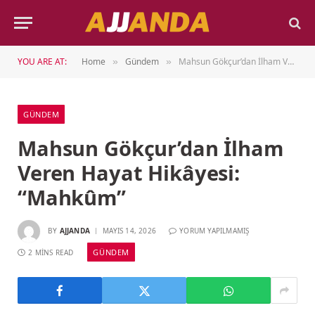
YOU ARE AT:
Home
Gündem
Mahsun Gökçur’dan İlham Veren Hayat Hikâyesi: “Mahkûm”
»
»
GÜNDEM
Mahsun Gökçur’dan İlham
Veren Hayat Hikâyesi:
“Mahkûm”
BY
AJJANDA
MAYIS 14, 2026
YORUM YAPILMAMIŞ
GÜNDEM
2 MINS READ