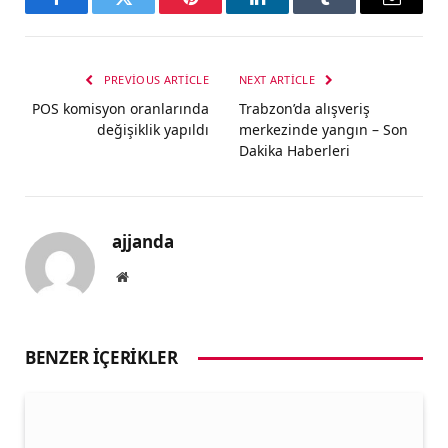
Facebook
Twitter
Pinterest
LinkedIn
Tumblr
Email
PREVIOUS ARTICLE
NEXT ARTICLE
POS komisyon oranlarında
Trabzon’da alışveriş
değişiklik yapıldı
merkezinde yangın – Son
Dakika Haberleri
ajjanda
Website
BENZER İÇERIKLER