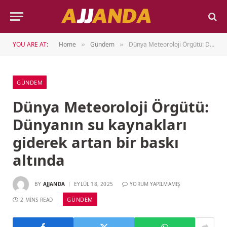
YOU ARE AT:
Home
Gündem
Dünya Meteoroloji Örgütü: Dünyanın su kaynakları giderek artan bir baskı altında
»
»
GÜNDEM
Dünya Meteoroloji Örgütü:
Dünyanın su kaynakları
giderek artan bir baskı
altında
BY
AJJANDA
EYLÜL 18, 2025
YORUM YAPILMAMIŞ
GÜNDEM
2 MINS READ