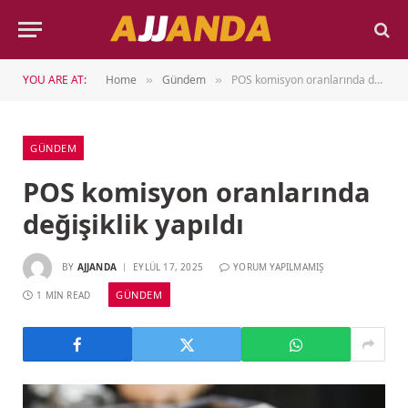
YOU ARE AT:
Home
Gündem
POS komisyon oranlarında değişiklik yapıldı
»
»
GÜNDEM
POS komisyon oranlarında
değişiklik yapıldı
BY
AJJANDA
EYLÜL 17, 2025
YORUM YAPILMAMIŞ
GÜNDEM
1 MIN READ