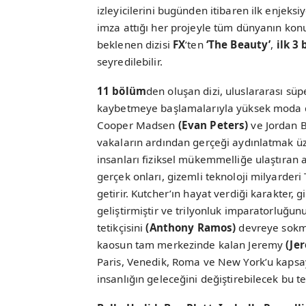
izleyicilerini bugünden itibaren ilk enjek
imza attığı her projeyle tüm dünyanın ko
beklenen dizisi
FX
’ten
‘The Beauty’
,
ilk 3
seyredilebilir.
11 bölüm
den oluşan dizi, uluslararası süp
kaybetmeye başlamalarıyla yüksek moda dün
Cooper Madsen
(Evan Peters)
ve Jordan 
vakaların ardından gerçeği aydınlatmak üze
insanları fiziksel mükemmelliğe ulaştıran a
gerçek onları, gizemli teknoloji milyarderi
getirir. Kutcher’ın hayat verdiği karakter, g
geliştirmiştir ve trilyonluk imparatorluğun
tetikçisini
(Anthony Ramos)
devreye sokma
kaosun tam merkezinde kalan Jeremy
(Je
Paris, Venedik, Roma ve New York’u kaps
insanlığın geleceğini değiştirebilecek bu t