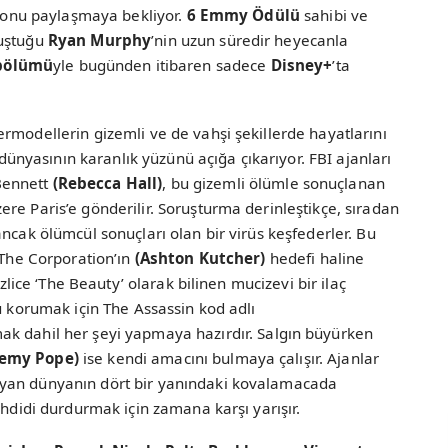
siyonu paylaşmaya bekliyor.
6 Emmy Ödülü
sahibi ve
nuştuğu
Ryan Murphy
’nin uzun süredir heyecanla
 bölümü
yle bugünden itibaren sadece
Disney+
’ta
ermodellerin gizemli ve de vahşi şekillerde hayatlarını
yasının karanlık yüzünü açığa çıkarıyor. FBI ajanları
Bennett
(Rebecca Hall)
, bu gizemli ölümle sonuçlanan
re Paris’e gönderilir. Soruşturma derinleştikçe, sıradan
ncak ölümcül sonuçları olan bir virüs keşfederler. Bu
 The Corporation’ın
(Ashton Kutcher)
hedefi haline
izlice ‘The Beauty’ olarak bilinen mucizevi bir ilaç
u korumak için The Assassin kod adlı
k dahil her şeyi yapmaya hazırdır. Salgın büyürken
remy Pope)
ise kendi amacını bulmaya çalışır. Ajanlar
ayan dünyanın dört bir yanındaki kovalamacada
ehdidi durdurmak için zamana karşı yarışır.