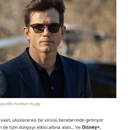
-guzellik-mumkun-mu.jpg
vaat, uluslararası bir virüsü beraberinde getiriyor
 de tüm dünyayı etkisi altına alan… Ve
Disney+
,