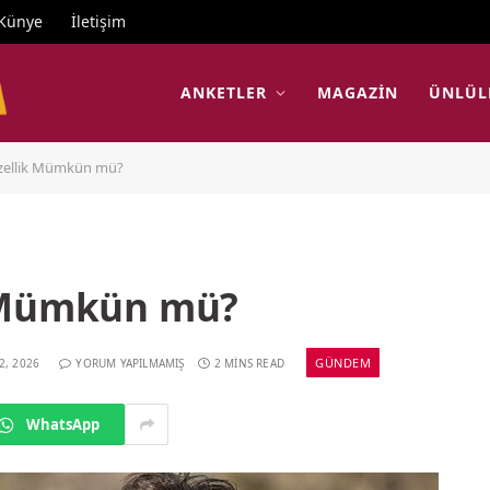
Künye
İletişim
ANKETLER
MAGAZIN
ÜNLÜL
zellik Mümkün mü?
k Mümkün mü?
GÜNDEM
2, 2026
YORUM YAPILMAMIŞ
2 MINS READ
WhatsApp