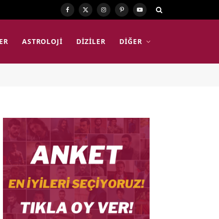
Facebook
X
Instagram
Pinterest
YouTube
(Twitter)
ER
ASTROLOJI
DIZILER
DIĞER