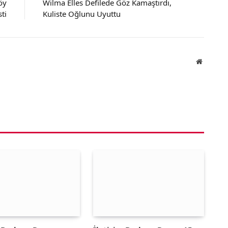
öy
Wilma Elles Defilede Göz Kamaştırdı,
ti
Kuliste Oğlunu Uyuttu
Website