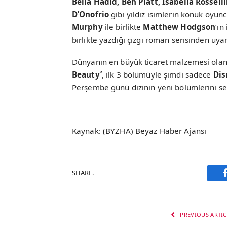
Bella Hadid, Ben Platt, Isabella Rossell
D’Onofrio
gibi yıldız isimlerin konuk oyun
Murphy
ile birlikte
Matthew Hodgson
’ın
birlikte yazdığı çizgi roman serisinden uya
Dünyanın en büyük ticaret malzemesi olan 
Beauty’
, ilk 3 bölümüyle şimdi sadece
Dis
Perşembe günü dizinin yeni bölümlerini s
Kaynak: (BYZHA) Beyaz Haber Ajansı
SHARE.
PREVIOUS ARTIC