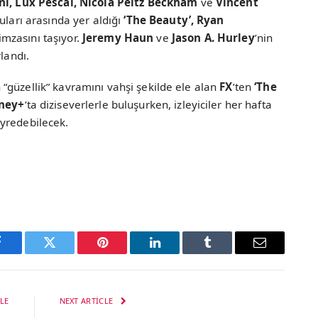
ini, Lux Pescal, Nicola Peltz Beckham
ve
Vincent
cuları arasında yer aldığı
‘The Beauty’, Ryan
 imzasını taşıyor.
Jeremy Haun
ve
Jason A. Hurley
’nin
rlandı.
“güzellik” kavramını vahşi şekilde ele alan
FX
’ten
‘The
ney+
’ta diziseverlerle buluşurken, izleyiciler her hafta
eyredebilecek.
Facebook
Twitter
Pinterest
LinkedIn
Tumblr
Email
LE
NEXT ARTICLE