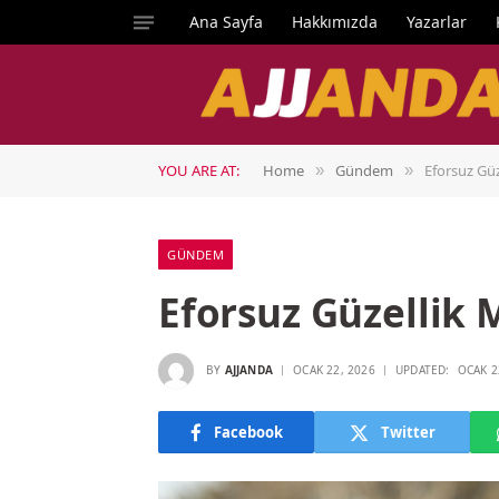
Ana Sayfa
Hakkımızda
Yazarlar
YOU ARE AT:
Home
Gündem
Eforsuz Gü
»
»
GÜNDEM
Eforsuz Güzelli
BY
AJJANDA
OCAK 22, 2026
UPDATED:
OCAK 2
Facebook
Twitter