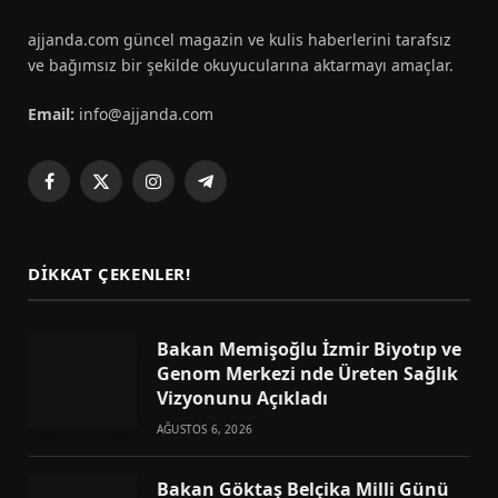
ajjanda.com güncel magazin ve kulis haberlerini tarafsız
ve bağımsız bir şekilde okuyucularına aktarmayı amaçlar.
Email:
info@ajjanda.com
Facebook
X
Instagram
Telegram
(Twitter)
DIKKAT ÇEKENLER!
Bakan Memişoğlu İzmir Biyotıp ve
Genom Merkezi nde Üreten Sağlık
Vizyonunu Açıkladı
AĞUSTOS 6, 2026
Bakan Göktaş Belçika Milli Günü