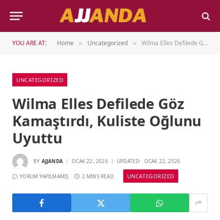
YOU ARE AT:
Home
Uncategorized
Wilma Elles Defilede Göz Kamaştırdı, Kuliste Oğlunu Uyuttu
»
»
UNCATEGORIZED
Wilma Elles Defilede Göz
Kamaştırdı, Kuliste Oğlunu
Uyuttu
BY
AJJANDA
OCAK 22, 2026
UPDATED:
OCAK 22, 2026
UNCATEGORIZED
YORUM YAPILMAMIŞ
2 MINS READ