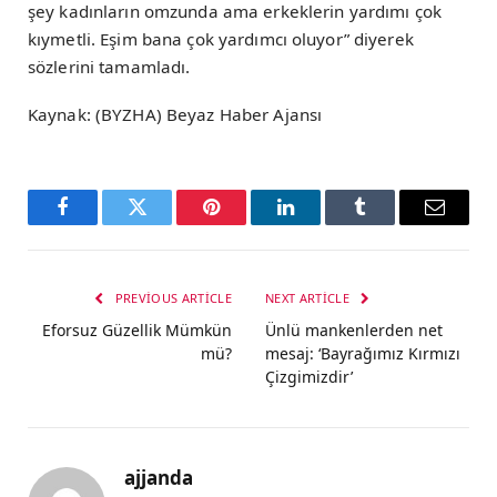
şey kadınların omzunda ama erkeklerin yardımı çok
kıymetli. Eşim bana çok yardımcı oluyor” diyerek
sözlerini tamamladı.
Kaynak: (BYZHA) Beyaz Haber Ajansı
Facebook
Twitter
Pinterest
LinkedIn
Tumblr
Email
PREVIOUS ARTICLE
NEXT ARTICLE
Eforsuz Güzellik Mümkün
Ünlü mankenlerden net
mü?
mesaj: ‘Bayrağımız Kırmızı
Çizgimizdir’
ajjanda