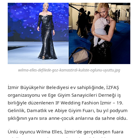
wilma-elles-defilede-goz-kamastirdi-kuliste-oglunu-uyuttu.jpg
İzmir Büyükşehir Belediyesi ev sahipliğinde, İZFAŞ
organizasyonu ve Ege Giyim Sanayicileri Derneği iş
birliğiyle düzenlenen IF Wedding Fashion İzmir – 19.
Gelinlik, Damatlık ve Abiye Giyim Fuarı, bu yıl podyum
şıklığının yanı sıra anne-çocuk anlarına da sahne oldu.
Ünlü oyuncu Wilma Elles, İzmir’de gerçekleşen fuara