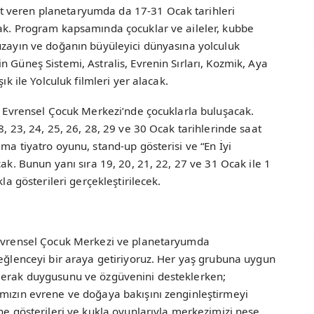
 veren planetaryumda da 17-31 Ocak tarihleri
cak. Program kapsamında çocuklar ve aileler, kubbe
uzayın ve doğanın büyüleyici dünyasına yolculuk
 Güneş Sistemi, Astralis, Evrenin Sırları, Kozmik, Aya
ık ile Yolculuk filmleri yer alacak.
da Evrensel Çocuk Merkezi’nde çocuklarla buluşacak.
8, 23, 24, 25, 26, 28, 29 ve 30 Ocak tarihlerinde saat
ma tiyatro oyunu, stand-up gösterisi ve “En İyi
cak. Bunun yanı sıra 19, 20, 21, 22, 27 ve 31 Ocak ile 1
la gösterileri gerçekleştirilecek.
 “Evrensel Çocuk Merkezi ve planetaryumda
 eğlenceyi bir araya getiriyoruz. Her yaş grubuna uygun
 merak duygusunu ve özgüvenini desteklerken;
ımızın evrene ve doğaya bakışını zenginleştirmeyi
hne gösterileri ve kukla oyunlarıyla merkezimizi neşe