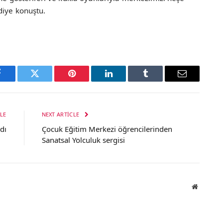
diye konuştu.
Facebook
Twitter
Pinterest
LinkedIn
Tumblr
Email
LE
NEXT ARTICLE
adı
Çocuk Eğitim Merkezi öğrencilerinden
Sanatsal Yolculuk sergisi
Website