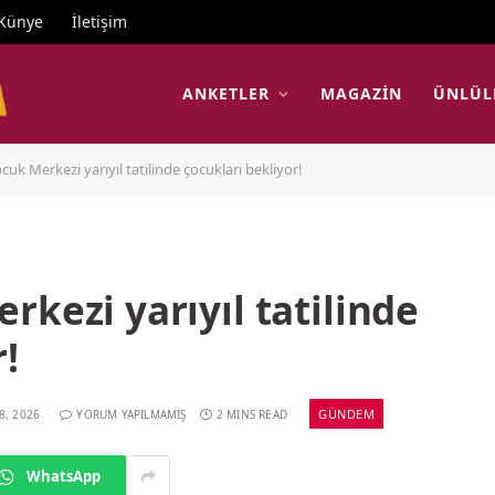
Künye
İletişim
ANKETLER
MAGAZIN
ÜNLÜL
cuk Merkezi yarıyıl tatilinde çocukları bekliyor!
rkezi yarıyıl tatilinde
!
GÜNDEM
8, 2026
YORUM YAPILMAMIŞ
2 MINS READ
WhatsApp