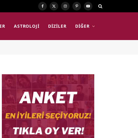
Facebook
X
Instagram
Pinterest
YouTube
(Twitter)
ER
ASTROLOJI
DIZILER
DIĞER