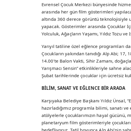
Evrensel Çocuk Merkezi bünyesinde hizmet
arasında her gün film gösterimleri yapıla
altında 360 derece görüntü teknolojisiyle 
yapacak. Gösterimler arasında Çocuklar İçin
Yolculuk, Ağaçların Yaşamı, Yıldız Tozu ve Iş
Yarıyıl tatiline özel eğlence programları 
Çocukların yakından tanıdığı Alp Abi; 17, 1
14.00’te Balon Vakti, Sihir Zamanı, doğaçla
Yarışmacı Sensin” etkinlikleriyle sahne ala
Şubat tarihlerinde çocuklar için ücretsiz kuk
BİLİM, SANAT VE EĞLENCE BİR ARADA
Karşıyaka Belediye Başkanı Yıldız Ünsal,
hazırladığımız programla bilimi, sanatı ve
atölyelerle çocuklarımızın hayal gücünü,
planetaryum film gösterimleriyle çocuklar
hedefliyoruz. Tatil boyunca Alp Abi’nin sa