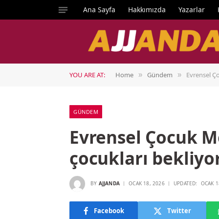
Ana Sayfa
Hakkımızda
Yazarlar
YOU ARE AT:
Home
Gündem
Evrensel Ço
»
»
GÜNDEM
Evrensel Çocuk Me
çocukları bekliyor
BY
AJJANDA
OCAK 18, 2026
UPDATED:
OCAK 1
Facebook
Twitter