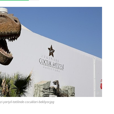
-yariyil-tatilinde-cocuklari-bekliyor.jpg