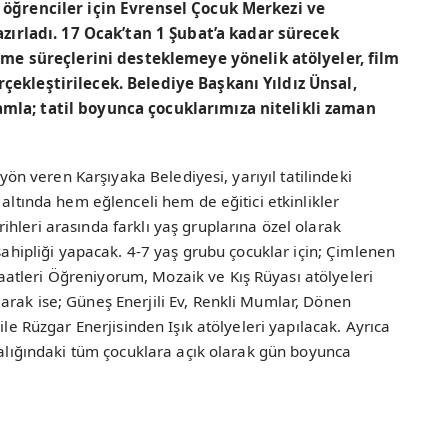
i öğrenciler için Evrensel Çocuk Merkezi ve
ırladı. 17 Ocak’tan 1 Şubat’a kadar sürecek
e süreçlerini desteklemeye yönelik atölyeler, film
rçekleştirilecek. Belediye Başkanı Yıldız Ünsal,
amla; tatil boyunca çocuklarımıza nitelikli zaman
 yön veren Karşıyaka Belediyesi, yarıyıl tatilindeki
 altında hem eğlenceli hem de eğitici etkinlikler
hleri arasında farklı yaş gruplarına özel olarak
 sahipliği yapacak. 4-7 yaş grubu çocuklar için; Çimlenen
tleri Öğreniyorum, Mozaik ve Kış Rüyası atölyeleri
arak ise; Güneş Enerjili Ev, Renkli Mumlar, Dönen
ile Rüzgar Enerjisinden Işık atölyeleri yapılacak. Ayrıca
aralığındaki tüm çocuklara açık olarak gün boyunca