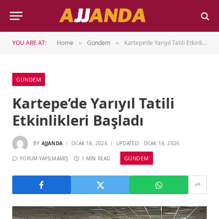
YOU ARE AT:
Home
Gündem
Kartepe’de Yarıyıl Tatili Etkinlikleri Başladı
»
»
GÜNDEM
Kartepe’de Yarıyıl Tatili
Etkinlikleri Başladı
BY
AJJANDA
OCAK 18, 2026
UPDATED:
OCAK 18, 2026
GÜNDEM
YORUM YAPILMAMIŞ
1 MIN READ