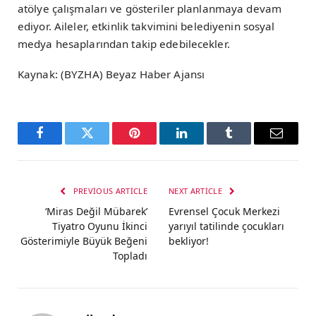
atölye çalışmaları ve gösteriler planlanmaya devam
ediyor. Aileler, etkinlik takvimini belediyenin sosyal
medya hesaplarından takip edebilecekler.
Kaynak: (BYZHA) Beyaz Haber Ajansı
Facebook
Twitter
Pinterest
LinkedIn
Tumblr
Email
PREVIOUS ARTICLE
NEXT ARTICLE
‘Miras Değil Mübarek’
Evrensel Çocuk Merkezi
Tiyatro Oyunu İkinci
yarıyıl tatilinde çocukları
Gösterimiyle Büyük Beğeni
bekliyor!
Topladı