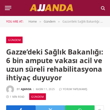
YOU ARE AT:
Home
Gündem
Gazze’deki Sağlık Bakanlığı: 6 bin ampute vakası acil ve uzun süreli rehabilitasyona ihtiyaç duyuyor
»
»
GÜNDEM
Gazze’deki Sağlık Bakanlığı:
6 bin ampute vakası acil ve
uzun süreli rehabilitasyona
ihtiyaç duyuyor
BY
AJJANDA
KASIM 11, 2025
YORUM YAPILMAMIŞ
GÜNDEM
1 MIN READ