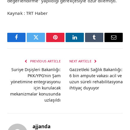
değerlendirme” yapıldığı gerekçesiyle özür dilemişti.
Kaynak : TRT Haber
Facebook
Twitter
Pinterest
LinkedIn
Tumblr
Email
PREVIOUS ARTICLE
NEXT ARTICLE
Suriye Dışişleri Bakanlığı:
Gazze’deki Sağlık Bakanlığı:
PKK/YPG’nin Şam
6 bin ampute vakası acil ve
yönetimine entegrasyonu
uzun süreli rehabilitasyona
için kurulacak
ihtiyaç duyuyor
mekanizmalar konusunda
uzlaşıldı
ajjanda