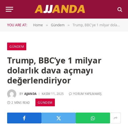
YOU ARE AT:
Home
Gündem
Trump, BBC’ye 1 milyar dolarlık dava açmayı değerlendiriyor
»
»
GÜNDEM
Trump, BBC’ye 1 milyar
dolarlık dava açmayı
değerlendiriyor
BY
AJJANDA
KASIM 11, 2025
YORUM YAPILMAMIŞ
GÜNDEM
2 MINS READ