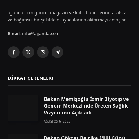
ajjanda.com güncel magazin ve kulis haberlerini tarafsız
ve bağımsız bir şekilde okuyucularına aktarmayı amaçlar.
Email:
info@ajjanda.com
Facebook
X
Instagram
Telegram
(Twitter)
DIKKAT ÇEKENLER!
Bakan Memişoğlu İzmir Biyotıp ve
Genom Merkezi nde Üreten Sağlık
Vizyonunu Açıkladı
AĞUSTOS 6, 2026
Bakan Göktaş Belçika Milli Günü