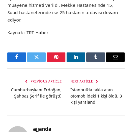
muayene hizmeti verildi. Mekke Hastanesinde 15,
Suud hastanelerinde ise 25 hastanın tedavisi devam
ediyor.
Kaynak : TRT Haber
Facebook
Twitter
Pinterest
LinkedIn
Tumblr
Email
PREVIOUS ARTICLE
NEXT ARTICLE
Cumhurbaşkanı Erdoğan,
İstanbul’da takla atan
Şahbaz Şerif ile görüştü
otomobildeki 1 kişi öldü, 3
kişi yaralandı
ajjanda