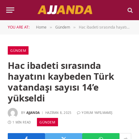
YOU ARE AT:
Home
Gündem
Hac ibadeti sırasında hayatını kaybeden Türk vatandaşı sayısı 14’e yükseldi
»
»
GÜNDEM
Hac ibadeti sırasında
hayatını kaybeden Türk
vatandaşı sayısı 14’e
yükseldi
BY
AJJANDA
HAZIRAN 8, 2025
YORUM YAPILMAMIŞ
GÜNDEM
1 MIN READ