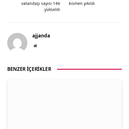
vatandaşı sayısı 14’e
kısmen yıkıldı
yükseldi
ajjanda
Website
BENZER İÇERIKLER