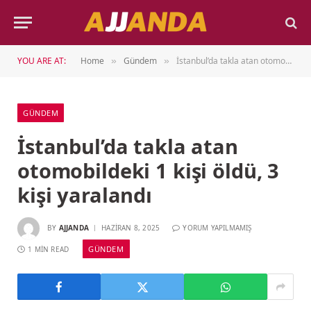
YOU ARE AT:
Home
Gündem
İstanbul’da takla atan otomobildeki 1 kişi öldü, 3 kişi yaralandı
»
»
GÜNDEM
İstanbul’da takla atan
otomobildeki 1 kişi öldü, 3
kişi yaralandı
BY
AJJANDA
HAZIRAN 8, 2025
YORUM YAPILMAMIŞ
GÜNDEM
1 MIN READ