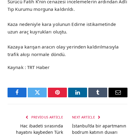
Sürücü Fatih K’nin cenazesi incelemelerin ardından Adli
Tıp Kurumu morguna kaldırıldı.
Kaza nedeniyle kara yolunun Edirne istikametinde
uzun araç kuyrukları oluştu.
Kazaya karışan aracın olay yerinden kaldırılmasıyla
trafik akışı normale döndü.
Kaynak : TRT Haber
Facebook
Twitter
Pinterest
LinkedIn
Tumblr
Email
PREVIOUS ARTICLE
NEXT ARTICLE
Hac ibadeti sırasında
İstanbul’da bir apartmanın
hayatını kaybeden Türk
bodrum katının duvarı