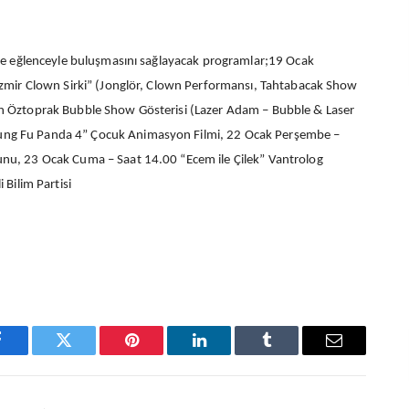
 ve eğlenceyle buluşmasını sağlayacak programlar;19 Ocak
İzmir Clown Sirki” (Jonglör, Clown Performansı, Tahtabacak Show
n Öztoprak Bubble Show Gösterisi (Lazer Adam – Bubble & Laser
ng Fu Panda 4” Çocuk Animasyon Filmi, 22 Ocak Perşembe –
nu, 23 Ocak Cuma – Saat 14.00 “Ecem ile Çilek” Vantrolog
 Bilim Partisi
Facebook
Twitter
Pinterest
LinkedIn
Tumblr
Email