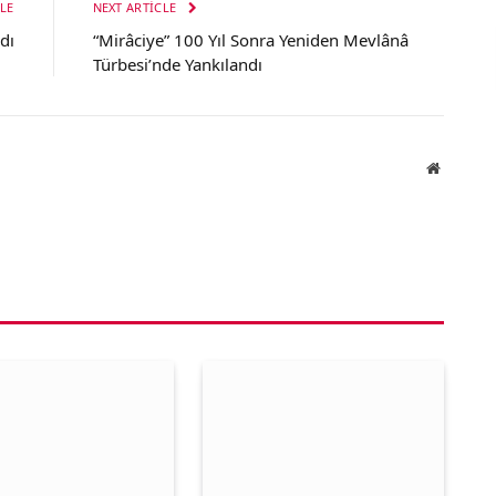
LE
NEXT ARTICLE
dı
“Mirâciye” 100 Yıl Sonra Yeniden Mevlânâ
Türbesi’nde Yankılandı
Website