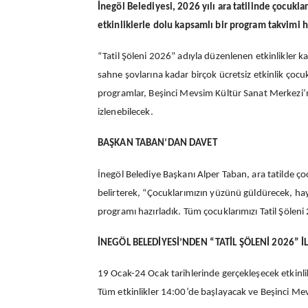
İnegöl Belediyesi, 2026 yılı ara tatilinde çocukl
etkinliklerle dolu kapsamlı bir program takvimi h
“Tatil Şöleni 2026” adıyla düzenlenen etkinlikler
sahne şovlarına kadar birçok ücretsiz etkinlik çoc
programlar, Beşinci Mevsim Kültür Sanat Merkezi’nde
izlenebilecek.
BAŞKAN TABAN’DAN DAVET
İnegöl Belediye Başkanı Alper Taban, ara tatilde çoc
belirterek, “Çocuklarımızın yüzünü güldürecek, hayal 
programı hazırladık. Tüm çocuklarımızı Tatil Şöleni
İNEGÖL BELEDİYESİ’NDEN “TATİL ŞÖLENİ 2026” 
19 Ocak-24 Ocak tarihlerinde gerçekleşecek etkinlikl
Tüm etkinlikler 14:00’de başlayacak ve Beşinci Me