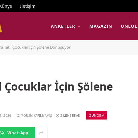
Künye
İletişim
ANKETLER
MAGAZIN
ÜNLÜL
ra Tatil Çocuklar İçin Şölene Dönüşüyor
l Çocuklar İçin Şölene
GÜNDEM
6, 2026
YORUM YAPILMAMIŞ
2 MINS READ
WhatsApp