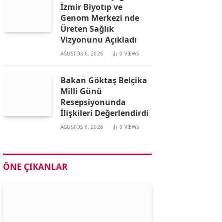
İzmir Biyotıp ve
Genom Merkezi nde
Üreten Sağlık
Vizyonunu Açıkladı
AĞUSTOS 6, 2026
0
VIEWS
Bakan Göktaş Belçika
Milli Günü
Resepsiyonunda
İlişkileri Değerlendirdi
AĞUSTOS 6, 2026
0
VIEWS
ÖNE ÇIKANLAR