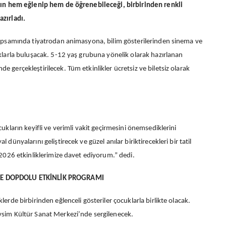
arın hem eğlenip hem de öğrenebileceği, birbirinden renkli
azırladı.
 kapsamında tiyatrodan animasyona, bilim gösterilerinden sinema ve
uklarla buluşacak. 5-12 yaş grubuna yönelik olarak hazırlanan
 gerçekleştirilecek. Tüm etkinlikler ücretsiz ve biletsiz olarak
ukların keyifli ve verimli vakit geçirmesini önemsediklerini
dünyalarını geliştirecek ve güzel anılar biriktirecekleri bir tatil
 2026 etkinliklerimize davet ediyorum.” dedi.
İLE DOPDOLU ETKİNLİK PROGRAMI
erde birbirinden eğlenceli gösteriler çocuklarla birlikte olacak.
vsim Kültür Sanat Merkezi’nde sergilenecek.