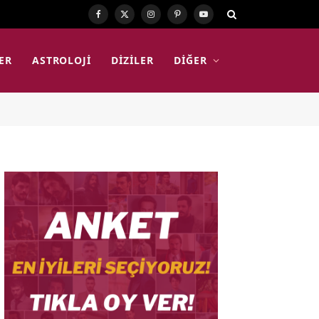
Facebook
X
Instagram
Pinterest
YouTube
(Twitter)
ER
ASTROLOJI
DIZILER
DIĞER