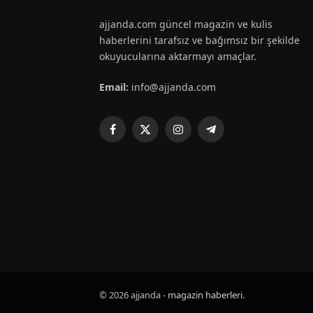
ajjanda.com güncel magazin ve kulis
haberlerini tarafsız ve bağımsız bir şekilde
okuyucularına aktarmayı amaçlar.
Email:
info@ajjanda.com
Facebook
X
Instagram
Telegram
(Twitter)
© 2026 ajjanda -
magazin haberleri
.