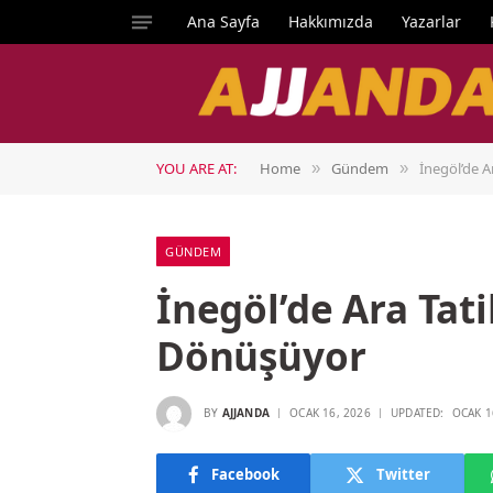
Ana Sayfa
Hakkımızda
Yazarlar
YOU ARE AT:
Home
Gündem
İnegöl’de A
»
»
GÜNDEM
İnegöl’de Ara Tati
Dönüşüyor
BY
AJJANDA
OCAK 16, 2026
UPDATED:
OCAK 1
Facebook
Twitter