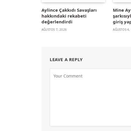
Aylince Çakkıdı Savaşları
Mine A
hakkındaki rekabeti
şarkısıy
değerlendirdi
giriş ya
AĞUSTOS 7, 2026
AĞUSTOS 4,
LEAVE A REPLY