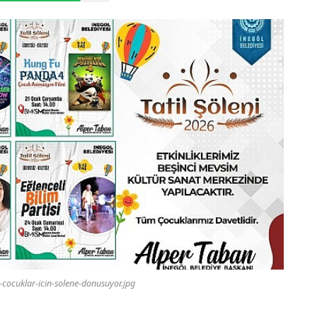
l-cocuklar-icin-solene-donusuyor.jpg