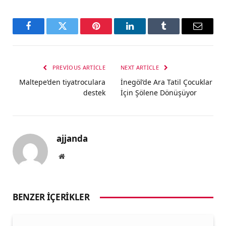
Facebook
Twitter
Pinterest
LinkedIn
Tumblr
Email
PREVIOUS ARTICLE
NEXT ARTICLE
Maltepe’den tiyatroculara
İnegöl’de Ara Tatil Çocuklar
destek
İçin Şölene Dönüşüyor
ajjanda
Website
BENZER İÇERIKLER