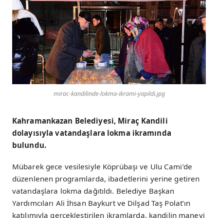
mirac-kandilinde-lokma-ikrami-yapildi.jpg
Kahramankazan Belediyesi, Miraç Kandili
dolayısıyla vatandaşlara lokma ikramında
bulundu.
Mübarek gece vesilesiyle Köprübaşı ve Ulu Cami’de
düzenlenen programlarda, ibadetlerini yerine getiren
vatandaşlara lokma dağıtıldı. Belediye Başkan
Yardımcıları Ali İhsan Baykurt ve Dilşad Taş Polat’ın
katılımıyla gerçekleştirilen ikramlarda, kandilin manevi