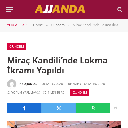
YOU ARE AT:
Home
Gündem
Miraç Kandili’nde Lokma İkramı Yapıldı
»
»
GÜNDEM
Miraç Kandili’nde Lokma
İkramı Yapıldı
BY
AJJANDA
OCAK 16, 2026
UPDATED:
OCAK 16, 2026
GÜNDEM
YORUM YAPILMAMIŞ
1 MIN READ