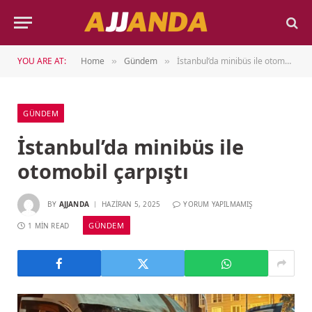
YOU ARE AT:
Home
Gündem
İstanbul’da minibüs ile otomobil çarpıştı
»
»
GÜNDEM
İstanbul’da minibüs ile
otomobil çarpıştı
BY
AJJANDA
HAZIRAN 5, 2025
YORUM YAPILMAMIŞ
GÜNDEM
1 MIN READ