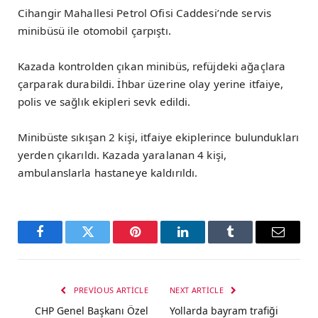
Cihangir Mahallesi Petrol Ofisi Caddesi’nde servis
minibüsü ile otomobil çarpıştı.
Kazada kontrolden çıkan minibüs, refüjdeki ağaçlara
çarparak durabildi. İhbar üzerine olay yerine itfaiye,
polis ve sağlık ekipleri sevk edildi.
Minibüste sıkışan 2 kişi, itfaiye ekiplerince bulundukları
yerden çıkarıldı. Kazada yaralanan 4 kişi,
ambulanslarla hastaneye kaldırıldı.
Facebook
Twitter
Pinterest
LinkedIn
Tumblr
Email
PREVIOUS ARTICLE
NEXT ARTICLE
CHP Genel Başkanı Özel
Yollarda bayram trafiği