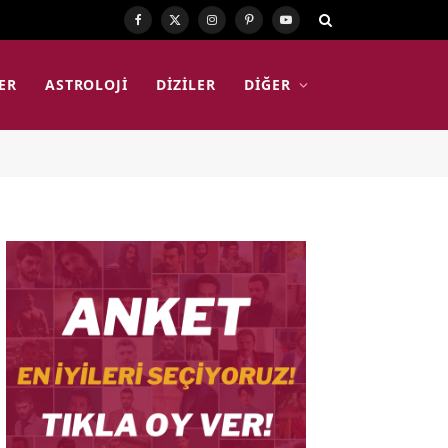
Facebook
X
Instagram
Pinterest
YouTube
(Twitter)
ER
ASTROLOJI
DIZILER
DIĞER