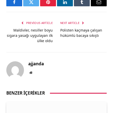
Facebook
Twitter
Pinterest
LinkedIn
Tumblr
Email
PREVIOUS ARTICLE
NEXT ARTICLE
Maldivler, nesiller boyu
Polisten kaçmaya çalışan
sigara yasağı uygulayan ilk
hükümlü bacaya sıkıştı
ülke oldu
ajjanda
Website
BENZER İÇERIKLER