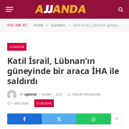
YOU ARE AT:
Home
Gündem
Katil İsrail, Lübnan’ın güneyinde bir araca İHA ile saldırdı
»
»
GÜNDEM
Katil İsrail, Lübnan’ın
güneyinde bir araca İHA ile
saldırdı
BY
AJJANDA
KASIM 1, 2025
YORUM YAPILMAMIŞ
GÜNDEM
1 MIN READ