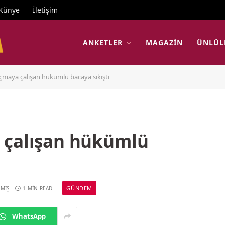
Künye
İletişim
ANKETLER
MAGAZIN
ÜNLÜL
çmaya çalışan hükümlü bacaya sıkıştı
 çalışan hükümlü
GÜNDEM
MIŞ
1 MIN READ
WhatsApp