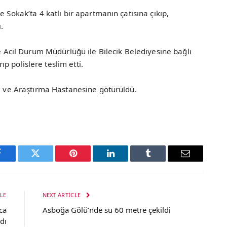
 Sokak’ta 4 katlı bir apartmanın çatısına çıkıp,
.
ve Acil Durum Müdürlüğü ile Bilecik Belediyesine bağlı
rıp polislere teslim etti.
im ve Araştırma Hastanesine götürüldü.
Facebook
Twitter
Pinterest
LinkedIn
Tumblr
Email
LE
NEXT ARTICLE
ca
Asboğa Gölü’nde su 60 metre çekildi
dı