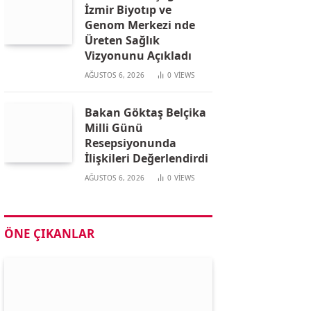
İzmir Biyotıp ve
Genom Merkezi nde
Üreten Sağlık
Vizyonunu Açıkladı
AĞUSTOS 6, 2026
0
VIEWS
Bakan Göktaş Belçika
Milli Günü
Resepsiyonunda
İlişkileri Değerlendirdi
AĞUSTOS 6, 2026
0
VIEWS
ÖNE ÇIKANLAR