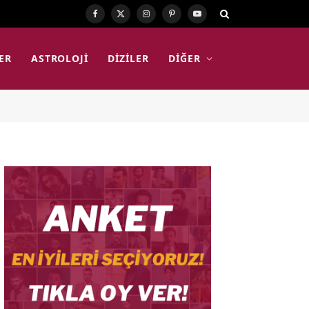
Facebook
X
Instagram
Pinterest
YouTube
(Twitter)
ER
ASTROLOJI
DIZILER
DIĞER