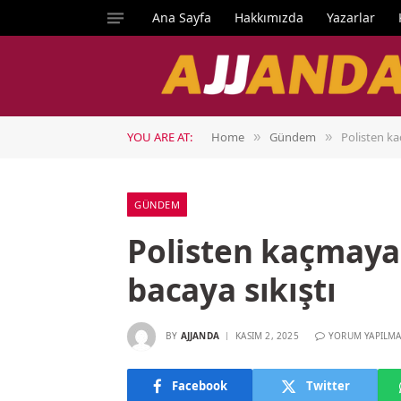
Ana Sayfa
Hakkımızda
Yazarlar
YOU ARE AT:
Home
Gündem
Polisten ka
»
»
GÜNDEM
Polisten kaçmaya
bacaya sıkıştı
BY
AJJANDA
KASIM 2, 2025
YORUM YAPILMA
Facebook
Twitter