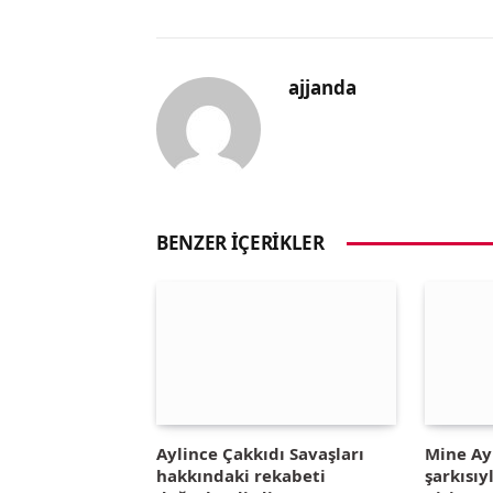
ajjanda
BENZER İÇERIKLER
Aylince Çakkıdı Savaşları
Mine A
hakkındaki rekabeti
şarkısıy