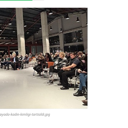
pyada-kadin-kimligi-tartisildi.jpg