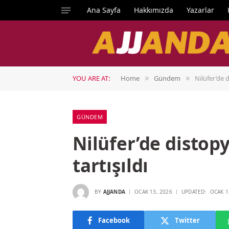
Ana Sayfa
Hakkımızda
Yazarlar
YOU ARE AT:
Home
Gündem
Nilüfer’de d
»
»
GÜNDEM
Nilüfer’de distop
tartışıldı
BY
AJJANDA
OCAK 13, 2026
UPDATED:
OCAK 1
Facebook
Twitter