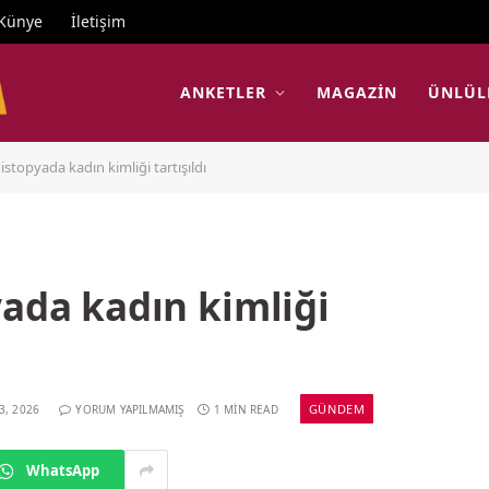
Künye
İletişim
ANKETLER
MAGAZIN
ÜNLÜL
istopyada kadın kimliği tartışıldı
yada kadın kimliği
GÜNDEM
3, 2026
YORUM YAPILMAMIŞ
1 MIN READ
WhatsApp