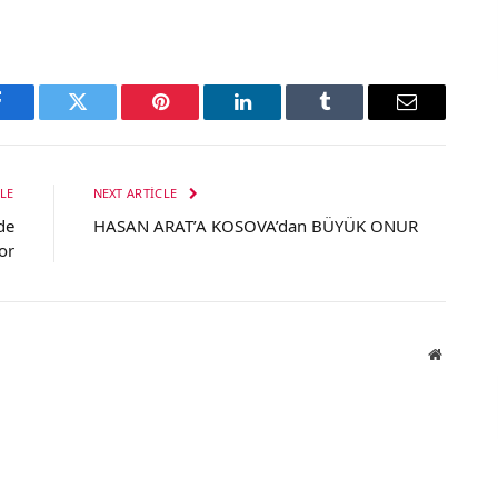
Facebook
Twitter
Pinterest
LinkedIn
Tumblr
Email
LE
NEXT ARTICLE
de
HASAN ARAT’A KOSOVA’dan BÜYÜK ONUR
or
Website