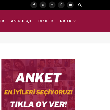
Facebook
X
Instagram
Pinterest
YouTube
(Twitter)
ER
ASTROLOJI
DIZILER
DIĞER