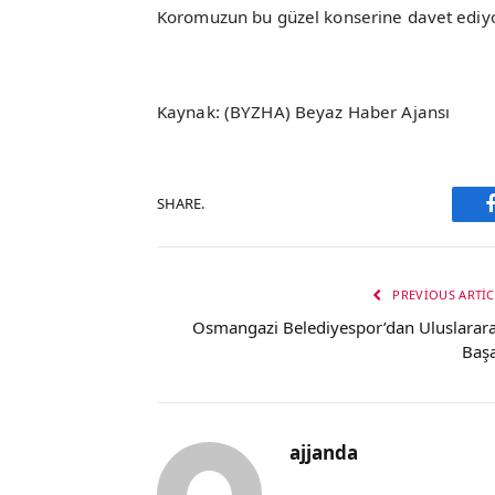
Koromuzun bu güzel konserine davet ediyor
Kaynak: (BYZHA) Beyaz Haber Ajansı
SHARE.
PREVIOUS ARTIC
Osmangazi Belediyespor’dan Uluslarara
Başa
ajjanda