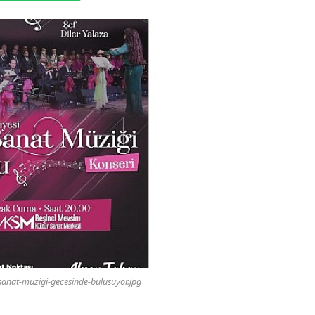
-sanat-muzigi-gecesinde-bulusuyor.jpg