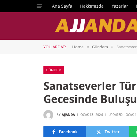
Ana Sayfa
Hakkımızda
Yazarlar
YOU ARE AT:
Home
Gündem
Sanatsever
»
»
GÜNDEM
Sanatseverler Tür
Gecesinde Buluş
BY
AJJANDA
OCAK 13, 2026
UPDATED:
OCAK 1
Facebook
Twitter