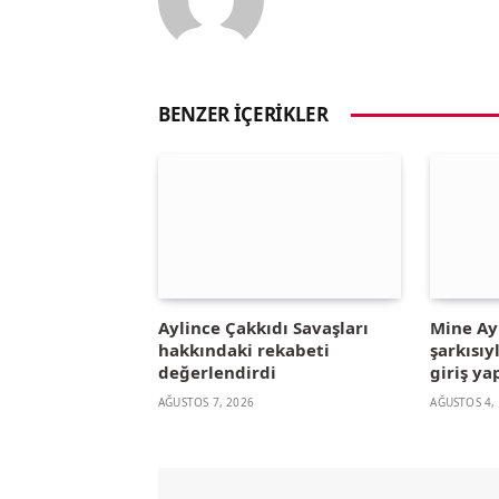
BENZER İÇERIKLER
Aylince Çakkıdı Savaşları
Mine A
hakkındaki rekabeti
şarkısıy
değerlendirdi
giriş ya
AĞUSTOS 7, 2026
AĞUSTOS 4,