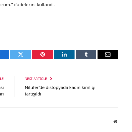
um.” ifadelerini kullandı.
Facebook
Twitter
Pinterest
LinkedIn
Tumblr
Email
LE
NEXT ARTICLE
sı
Nilüfer’de distopyada kadın kimliği
rı
tartışıldı
Website