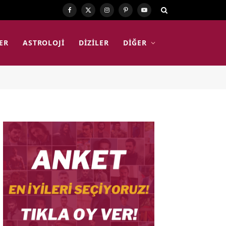
Facebook
X
Instagram
Pinterest
YouTube
(Twitter)
ER
ASTROLOJI
DIZILER
DIĞER