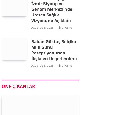
İzmir Biyotıp ve
Genom Merkezi nde
Üreten Sağlık
Vizyonunu Açıkladı
AĞUSTOS 6, 2026
0
VIEWS
Bakan Göktaş Belçika
Milli Günü
Resepsiyonunda
İlişkileri Değerlendirdi
AĞUSTOS 6, 2026
0
VIEWS
ÖNE ÇIKANLAR