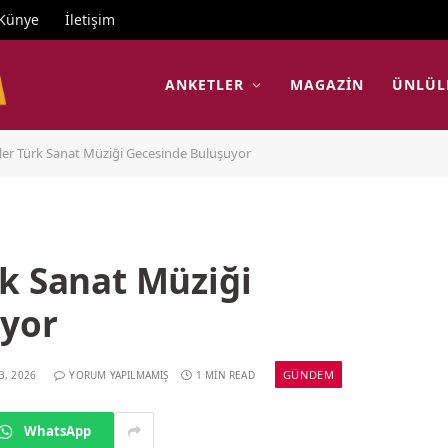
Künye
İletişim
ANKETLER
MAGAZIN
ÜNLÜL
ler Türk Sanat Müziği Gecesinde Buluşuyor
k Sanat Müziği
uyor
GÜNDEM
3, 2026
YORUM YAPILMAMIŞ
1 MIN READ
WhatsApp