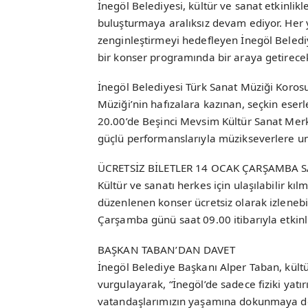
İnegöl Belediyesi, kültür ve sanat etkinlikle
buluşturmaya aralıksız devam ediyor. Her 
zenginleştirmeyi hedefleyen İnegöl Beledi
bir konser programında bir araya getirece
İnegöl Belediyesi Türk Sanat Müziği Korosu
Müziği’nin hafızalara kazınan, seçkin eser
20.00’de Beşinci Mevsim Kültür Sanat Merke
güçlü performanslarıyla müzikseverlere u
ÜCRETSİZ BİLETLER 14 OCAK ÇARŞAMBA S
Kültür ve sanatı herkes için ulaşılabilir k
düzenlenen konser ücretsiz olarak izlenebi
Çarşamba günü saat 09.00 itibarıyla etkinl
BAŞKAN TABAN’DAN DAVET
İnegöl Belediye Başkanı Alper Taban, kültür
vurgulayarak, “İnegöl’de sadece fiziki yatırı
vatandaşlarımızın yaşamına dokunmaya de