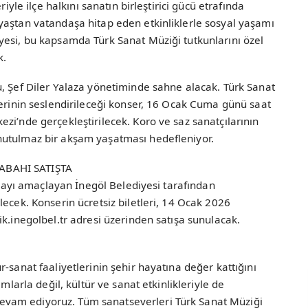
riyle ilçe halkını sanatın birleştirici gücü etrafında
yaştan vatandaşa hitap eden etkinliklerle sosyal yaşamı
yesi, bu kapsamda Türk Sanat Müziği tutkunlarını özel
k.
, Şef Diler Yalaza yönetiminde sahne alacak. Türk Sanat
lerinin seslendirileceği konser, 16 Ocak Cuma günü saat
zi’nde gerçekleştirilecek. Koro ve saz sanatçılarının
nutulmaz bir akşam yaşatması hedefleniyor.
ABAHI SATIŞTA
ılmayı amaçlayan İnegöl Belediyesi tarafından
lecek. Konserin ücretsiz biletleri, 14 Ocak 2026
ik.inegolbel.tr adresi üzerinden satışa sunulacak.
-sanat faaliyetlerinin şehir hayatına değer kattığını
mlarla değil, kültür ve sanat etkinlikleriyle de
vam ediyoruz. Tüm sanatseverleri Türk Sanat Müziği